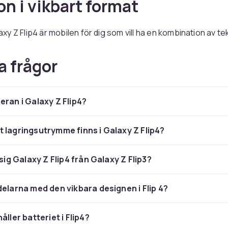
on i vikbart format
y Z Flip4 är mobilen för dig som vill ha en kombination av te
 Med sin unika vikbara design, dubbla skärmar och kraftfulla
 den ett naturligt val för dig som vill sticka ut – utan att tum
a frågor
p4 är både smidig att bära med sig och rolig att använda, oavs
 multitaskar eller snabbt vill svara på meddelanden.
eran i Galaxy Z Flip4?
ärmar, fler möjligheter
 lagringsutrymme finns i Galaxy Z Flip4?
 på 6,7 tum är en skarp och färgstark Dynamic AMOLED med
ekvens – perfekt för allt från scroll till streaming. På frams
 sig Galaxy Z Flip4 från Galaxy Z Flip3?
,9-tums skärm som låter dig hantera notiser, styra musik oc
tt snabbt dubbeltryck. Allt paketerat i en vikbar design som 
ats i handväskan, jackfickan eller minsta clutch.
delarna med den vikbara designen i Flip 4?
 för nya vinklar
åller batteriet i Flip4?