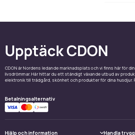
Med Flex-läget
stativ. Den d
fånga stämnin
skarpa selfie
Framing och f
Upptäck CDON
Kompak
CDON är Nordens ledande marknadsplats och vi finns här för d
Trots sitt sm
livsdrömmar. Här hittar du ett ständigt växande utbud av produ
klassad för v
elektronik till trädgård, skönhet och produkter för dina husdjur. Pr
och drivs av 
användning, o
Betalningsalternativ
Upptäc
oss
Hjälp och information
Handla trygg