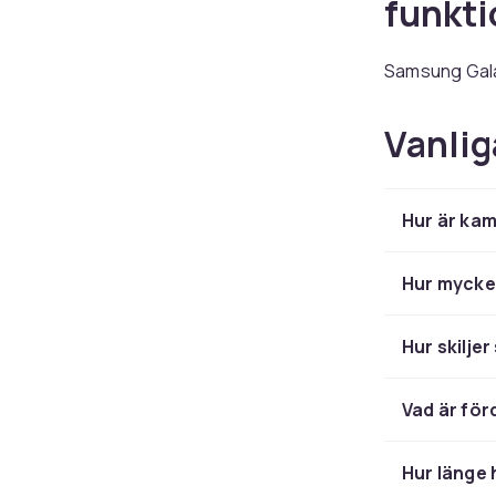
funkti
Samsung Galax
personlighet.
prestanda blir
Vanlig
funktion. Fli
fotograferar,
Hur är kam
Två sk
Hur mycket
Huvudskärmen
uppdateringsfr
Hur skiljer
dessutom en 1
selfies med e
mobilen får pl
Vad är för
Kamera
Hur länge h