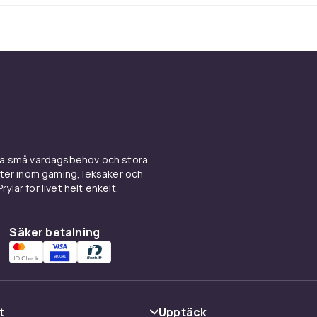
 kan du ställa mobilen halvöppen för att fota eller filma – he
ubbla huvudkameran (vidvinkel och ultravidvinkel) gör det enke
gar, landskap eller ögonblick i vardagen, och frontkameran
s och smidiga videosamtal. Här finns också funktioner som A
örbättrat nattläge – för dig som gillar att skapa innehåll på 
t kraft för dig med höga krav
ina små vardagsbehov och stora
idiga yttre är Galaxy Z Flip4 en fullfjädrad smartphone. Den är
kter inom gaming, leksaker och
attentålighet, byggd med Armor Aluminum och Gorilla Glass 
ylar för livet helt enkelt.
Snapdragon 8+ Gen 1-chippet. Batteriet klarar en hel dags
ch med snabbladdning är du igång igen på nolltid.
Säker betalning
k Samsung Galaxy Z Flip4 ho
t
Upptäck