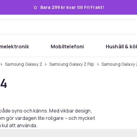
Bara 299 kr kvar till Fri Frakt!
melektronik
Mobiltelefoni
Hushåll & kö
Samsung Galaxy Z
Samsung Galaxy Z Flip
Samsung Galaxy Z
p4
m både syns och känns. Med vikbar design,
om gör vardagen lite roligare – och mycket
h kul att använda.