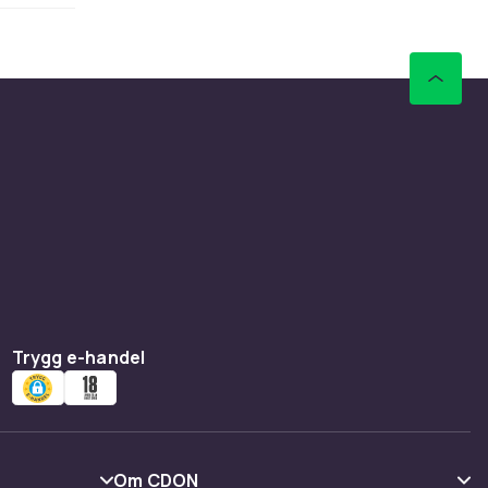
lt utan
lt att
 ger
uto
språng.
 IPX8-
Victus+
Trygg e-handel
s
Om CDON