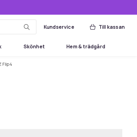
Kundservice
Till kassan
k
Skönhet
Hem & trädgård
 Flip4