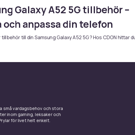
g Galaxy A52 5G tillbehör –
 och anpassa din telefon
r tillbehör till din Samsung Galaxy A52 5G? Hos CDON hittar d
nt för A-serien som kombinerar bra prestanda med ett prisv
avsett om du behöver fodral, skärmskydd, laddare eller andra
ar du rätt produkt här.
 och skärmskydd till Samsung
y A52 5G
l skyddar din Samsung Galaxy A52 5G mot repor, stötar och v
ina små vardagsbehov och stora
 mellan tunna skalskydd eller robusta stötdämpande modeller.
kter inom gaming, leksaker och
ed ett skärmskydd av härdat glas för fullt skydd. Se hela ut
ylar för livet helt enkelt.
skal & tillbehör
hos CDON.