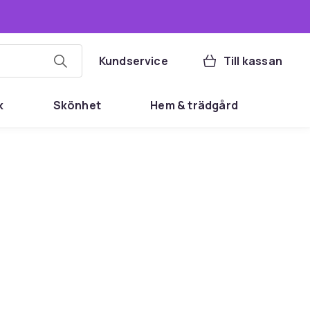
Kundservice
Till kassan
k
Skönhet
Hem & trädgård