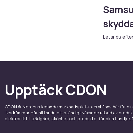
Samsun
skydda
Letar du efte
brett sortime
alternativ. O
tillbehör hitt
Fodral
Upptäck CDON
Galax
Ett bra fodra
CDON är Nordens ledande marknadsplats och vi finns här för d
olyckor. Välj
livsdrömmar. Här hittar du ett ständigt växande utbud av produ
Komplettera m
elektronik till trädgård, skönhet och produkter för dina husdjur. Pr
Samsung mobil