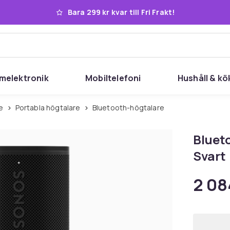
Bara 299 kr kvar till Fri Frakt!
melektronik
Mobiltelefoni
Hushåll & kö
re
Portabla högtalare
Bluetooth-högtalare
Bluet
Svart
2 08