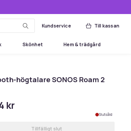
Kundservice
Till kassan
k
Skönhet
Hem & trädgård
ooth-högtalare SONOS Roam 2
4 kr
Slutsåld
Tillfälligt slut