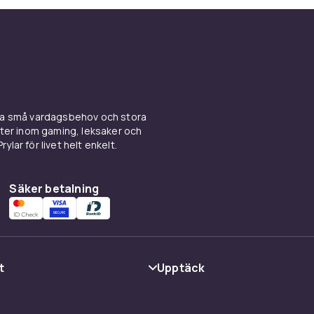
emmet som helst utan störningar från samtal
n du strömma innehåll direkt från den
Svart
Trådlös
430
ina små vardagsbehov och stora
kter inom gaming, leksaker och
0.43
ylar för livet helt enkelt.
f88eb9e5-a033-50a6-9d42-4af21d362737
Säker betalning
t
Upptäck
Kategorier