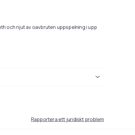
uetooth och njut av oavbruten uppspelning i upp
lay-teknologin analyserar det unika rummet
ssnar på låter precis som det ska.
 timmar
kontinuerlig uppspelning på en enda
ationens Move). Batteriet är utbytbart och
Rapportera ett juridiskt problem