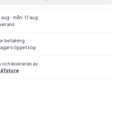
3 aug - mån, 17 aug
verans
r betalning
dagars öppet köp
s och levereras av
ATstore