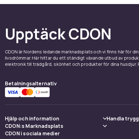
Strömma ljud av högsta kvalitet från vilket hörn av h
och aviseringar. Tillsammans med familj och vänner ka
parkopplade Bluetooth-enheten.
Upptäck CDON
Färg
Anslutningsteknik
Vikt
CDON är Nordens ledande marknadsplats och vi finns här för d
livsdrömmar. Här hittar du ett ständigt växande utbud av produ
Vikt, kilo
elektronik till trädgård, skönhet och produkter för dina husdjur. Pr
Artikel.nr.
Produktsäkerhetsinformation
Betalningsalternativ
Hjälp och information
Handla trygg
CDON:s Marknadsplats
Vanliga frågor
Betalning
CDON i sociala medier
Sälj på CDON