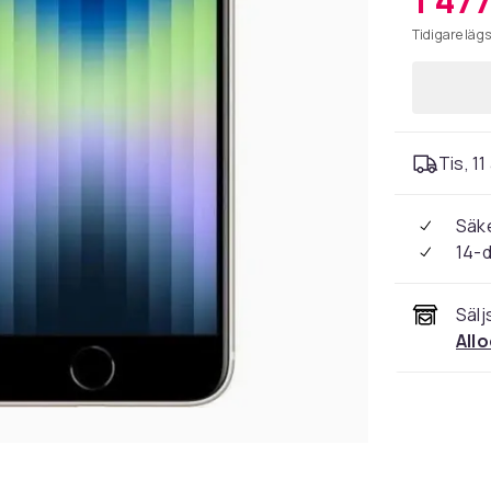
1 477
Tidigare lägs
Tis, 11
Säke
14-
Sälj
All