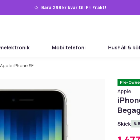
Bara 299 kr kvar till Fri Frakt!
melektronik
Mobiltelefoni
Hushåll & kö
Apple iPhone SE
Pre-Owne
Apple
iPhone
Begag
Skick
B: 