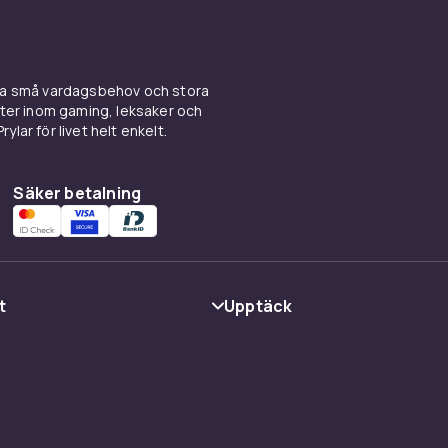
ina små vardagsbehov och stora
kter inom gaming, leksaker och
ylar för livet helt enkelt.
Säker betalning
t
Upptäck
Kategorier
Varumärken
cy
Guider