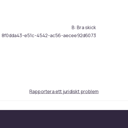
B: Bra skick
8f0dda43-e51c-4542-ac56-aecee92d6073
Rapportera ett juridiskt problem