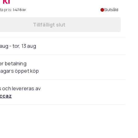
 kr
ta pris:
1 478 kr
Slutsåld
Tillfälligt slut
 aug - tor, 13 aug
r betalning
dagars öppet köp
s och levereras av
occaz