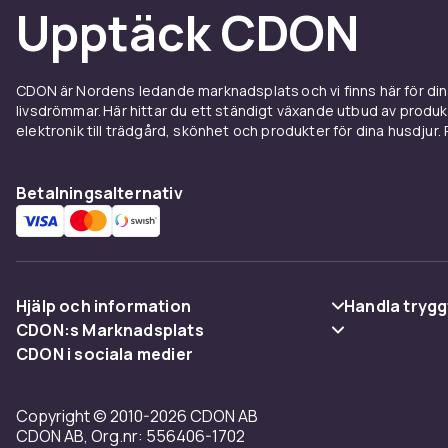
Upptäck CDON
CDON är Nordens ledande marknadsplats och vi finns här för d
livsdrömmar. Här hittar du ett ständigt växande utbud av produ
elektronik till trädgård, skönhet och produkter för dina husdjur. Pr
Betalningsalternativ
Hjälp och information
Handla trygg
CDON:s Marknadsplats
Vanliga frågor
Betalning
CDON i sociala medier
Sälj på CDON
Spåra paket
Leverans
Bli affiliate
Copyright © 2010-2026 CDON AB
Ångra & Returnera här
Villkor & poli
CDON AB, Org.nr: 556406-1702
Regler & kvalitet