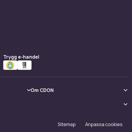
Trygg e-handel
Om CDON
Om oss
Kundrecensioner
Karriär på CDON
Sitemap
Anpassa cookies