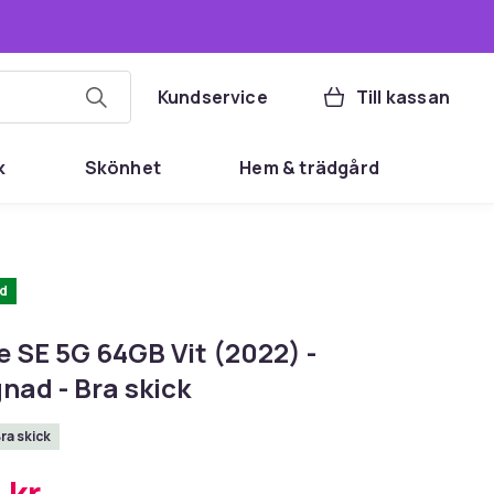
Kundservice
Till kassan
k
Skönhet
Hem & trädgård
d
 SE 5G 64GB Vit (2022) -
nad - Bra skick
Bra skick