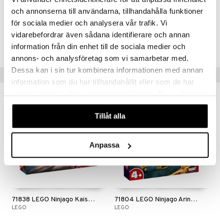
6 år+
och annonserna till användarna, tillhandahålla funktioner
för sociala medier och analysera vår trafik. Vi
Artikkelnr.
vidarebefordrar även sådana identifierare och annan
T71838-1-XX
information från din enhet till de sociala medier och
annons- och analysföretag som vi samarbetar med.
Dessa kan i sin tur kombinera informationen med annan
Populære produkter
information som du har tillhandahållit eller som de har
samlat in när du har använt deras tjänster. Du godkänner
våra cookies vid fortsatt användande av vår webbplats.
Tillåt alla
Anpassa
71838 LEGO Ninjago Kais Motorsykkelløp
71804 LEGO Ninjago Arins Kamprobot
LEGO
LEGO