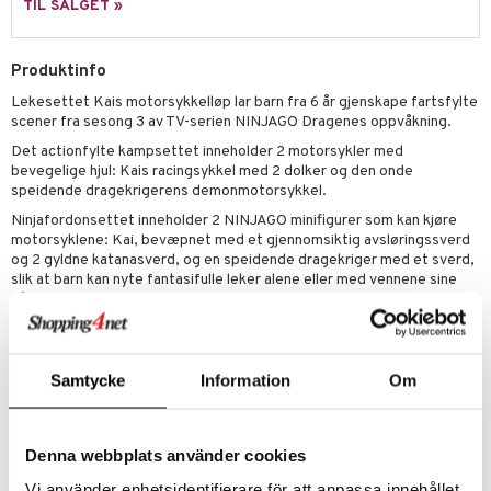
TIL SALGET »
 MASKS
kken & Kjøkkenredskap
r
kemon
king
bil
Produktinfo
ållan
Lekesettet Kais motorsykkelløp lar barn fra 6 år gjenskape fartsfylte
tyrt
scener fra sesong 3 av TV-serien NINJAGO Dragenes oppvåkning.
derman
r
Det actionfylte kampsettet inneholder 2 motorsykler med
bevegelige hjul: Kais racingsykkel med 2 dolker og den onde
er Mario
o
rslek
speidende dragekrigerens demonmotorsykkel.
badabado
Ninjafordonsettet inneholder 2 NINJAGO minifigurer som kan kjøre
andlek
l
motorsyklene: Kai, bevæpnet med et gjennomsiktig avsløringssverd
ki
lek
og 2 gyldne katanasverd, og en speidende dragekriger med et sverd,
ter
slik at barn kan nyte fantasifulle leker alene eller med vennene sine
spill
ter
ill
når de iscenesetter kamper mellom godt og ondt.
t
LEGO NINJAGO sortimentet med sett og byggbare ninjaleker for
0 biter
pill
barn inneholder drager, kjøretøy og templer slik at fans kan finne på
ål & svar
eventyrlige rollespill med sine helter. Hvert ninjalekesett kan bygges
espill
sspill
Samtycke
Information
Om
med appen LEGO Builder, som guider deg og barnet ditt gjennom et
rodukt
enkelt og intuitivt byggeeventyr.
slespill
elingen
Settet inneholder 79 deler.
illtilbehør
Denna webbplats använder cookies
Øvrig
Vi använder enhetsidentifierare för att anpassa innehållet