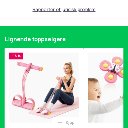
Produktsikkerhetsinformasjon
Rapporter et juridisk problem
Lignende toppselgere
-16 %
Kjøp
Legg Magetrener, 6-rørs fotp