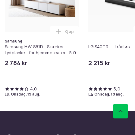
Kjøp
Legg Samsung HW-S61D - S series 
Samsung
Samsung HW-S61D - S series -
LG S40TR - - trådløs
Lydplanke - for hjemmeteater - 5,0
kanaler - trådløs - Bluetooth, Wi-Fi -
2 784 kr
2 215 kr
Appstyrt - hvit
4,0
5,0
onsdag, 19 aug.
onsdag, 19 aug.