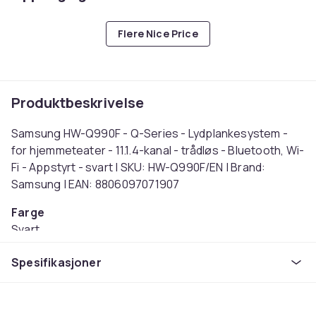
Flere Nice Price
Produktbeskrivelse
Samsung HW-Q990F - Q-Series - Lydplankesystem -
for hjemmeteater - 11.1.4-kanal - trådløs - Bluetooth, Wi-
Fi - Appstyrt - svart | SKU: HW-Q990F/EN | Brand:
Samsung | EAN: 8806097071907
Farge
Svart
Tilkoblingsteknologi
Spesifikasjoner
Ledning & Trådløs
Artikkel nr.
11755850-d1a2-5f5f-8952-810b40840391