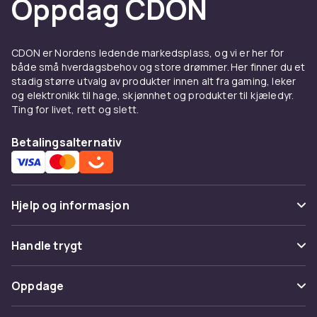
Oppdag CDON
CDON er Nordens ledende markedsplass, og vi er her for
både små hverdagsbehov og store drømmer. Her finner du et
stadig større utvalg av produkter innen alt fra gaming, leker
og elektronikk til hage, skjønnhet og produkter til kjæledyr.
Ting for livet, rett og slett.
Betalingsalternativ
Hjelp og informasjon
Vanlige spørsmål
Handle trygt
Spor pakke
Betaling
Oppdage
Angre & returner her
Levering