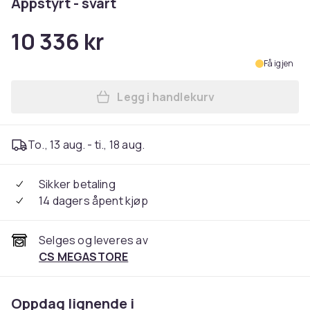
Appstyrt - svart
10 336 kr
Få igjen
Legg i handlekurv
Legg Samsung HW-Q990F - Q-S
To., 13 aug. - ti., 18 aug.
Sikker betaling
14 dagers åpent kjøp
Selges og leveres av
CS MEGASTORE
Oppdag lignende i