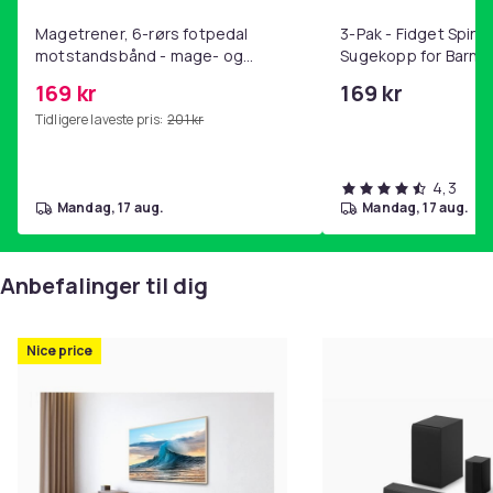
Magetrener, 6-rørs fotpedal
3-Pak - Fidget Spin
motstandsbånd - mage- og
Sugekopp for Barn
kjernetrening, yoga og
169 kr
169 kr
hjemmegymnastikk Pink
Tidligere laveste pris:
201 kr
4,3
mandag, 17 aug.
mandag, 17 aug.
Anbefalinger til dig
Nice price