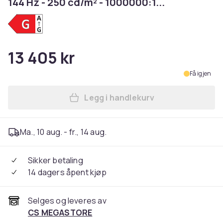
144 Hz - 250 cd/m² - 1000000:1...
13 405 kr
Få igjen
Legg i handlekurv
Legg Samsung Odyssey OLED G
Ma., 10 aug. - fr., 14 aug.
Sikker betaling
14 dagers åpent kjøp
Selges og leveres av
CS MEGASTORE