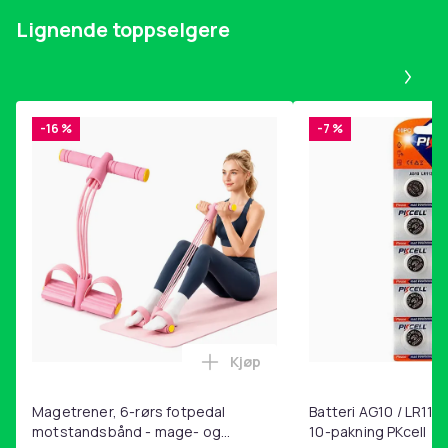
Skjermtype
OLED
Lignende toppselgere
Berøringsskjerm
Pa
Nei
Artikkel nr.
0e5e3865-1278-5448-9450-e0abdbfb0c41
-16 %
-7 %
Produktsikkerhetsinformasjon
Kjøp
Legg Magetrener, 6-rørs fotp
Magetrener, 6-rørs fotpedal
Batteri AG10 / LR1130
motstandsbånd - mage- og
10-pakning PKcell