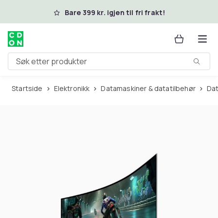
Hopp til hovedinnhold
Bare 399 kr. igjen til fri frakt!
Søk etter produkter
Startside
Elektronikk
Datamaskiner & datatilbehør
D