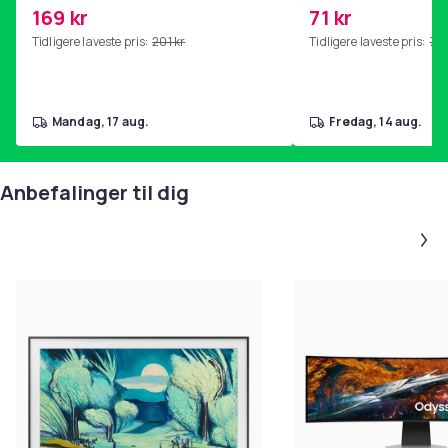
kjernetrening, yoga og
169 kr
71 kr
hjemmegymnastikk Pink
Tidligere laveste pris:
201 kr
Tidligere laveste pris:
76 
mandag, 17 aug.
fredag, 14 aug.
Anbefalinger til dig