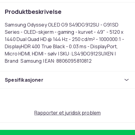
Produktbeskrivelse
Samsung Odyssey OLED G9 S49DG912SU - G91SD
Series - OLED-skjerm - gaming - kurvet - 49" - 5120 x
1440 Dual Quad HD @ 144 Hz - 250 cd/m² - 1000000:1 -
DisplayHDR 400 True Black - 0.03 ms - DisplayPort,
Micro HDMI, HDMI - sølv | SKU: LS49DG912SUXEN |
Brand: Samsung | EAN: 8806095810812
Farge
Spesifikasjoner
Sølv
Oppløsning
Dual QHD
Oppdateringsfrekvens
144
Rapporter et juridisk problem
Skjermstørrelse
49