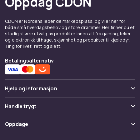
Oppdag CDON
CDON er Nordens ledende markedsplass, og vi er her for
både små hverdagsbehov og store drømmer. Her finner du et
stadig større utvalg av produkter innen alt fra gaming, leker
og elektronikk til hage, skjønnhet og produkter til kjæledyr.
Ting for livet, rett og slett.
Betalingsalternativ
Hjelp og informasjon
Vanlige spørsmål
Handle trygt
Spor pakke
Betaling
Oppdage
Angre & returner her
Levering
Kategorier