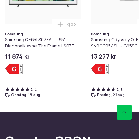
Kjøp
Legg Samsung QE65LS03FAU - 65" 
Samsung
Samsung
Samsung QE65LS03FAU - 65"
Samsung Odyssey OLE
Diagonalklasse The Frame LS03F
S49CG954SU - G95SC S
Series LED-bakgrunnsbelyst LCD TV
OLED-skjerm - Smart -
11 874 kr
13 277 kr
- QLED - Smart TV - Tizen OS - 4K
kurvet - 49" - 5120 x
UHD (2160p) 3840 x 216...
240 Hz - 250 cd/m² - 1
5,0
5,0
onsdag, 19 aug.
fredag, 21 aug.