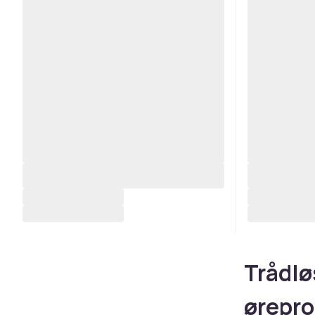
Trådlø
ørepr