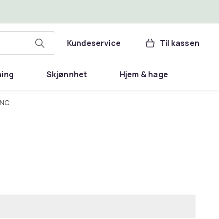
Kundeservice
Til kassen
ning
Skjønnhet
Hjem & hage
ANC