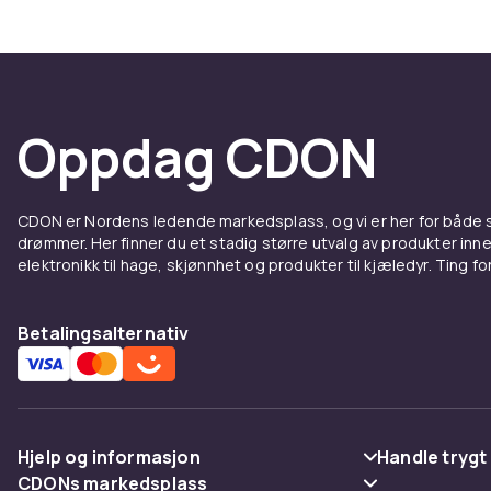
Hos CDON har
vannbestandig
treningsstil.
Hos CDON fin
Sennheiser, Bo
Oppdag CDON
retur og tryg
Hos CDON fin
Sennheiser, Bo
CDON er Nordens ledende markedsplass, og vi er her for både
drømmer. Her finner du et stadig større utvalg av produkter inne
retur og tryg
elektronikk til hage, skjønnhet og produkter til kjæledyr. Ting for 
Hos CDON fin
Sennheiser, Bo
Betalingsalternativ
retur og tryg
Hos CDON fin
Sennheiser, Bo
retur og tryg
Hos CDON fin
Hjelp og informasjon
Handle trygt
Sennheiser, Bo
CDONs markedsplass