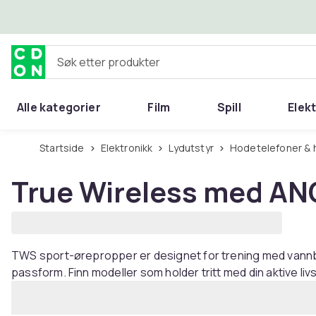
Hopp til hovedinnhold
Søk etter produkter
Alle kategorier
Film
Spill
Elek
Startside
Elektronikk
Lydutstyr
Hodetelefoner &
True Wireless med AN
TWS sport-ørepropper er designet for trening med vannb
passform. Finn modeller som holder tritt med din aktive livss