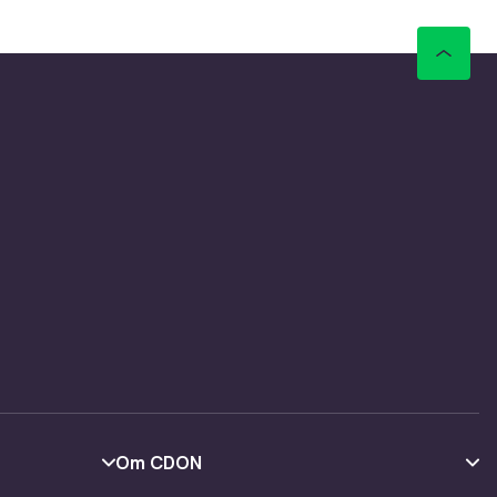
lign
din
ng, enkel
ng, enkel
ng, enkel
ng, enkel
Om CDON
ng, enkel