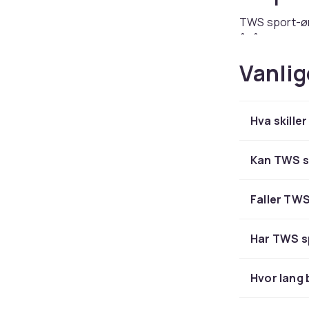
TWS sport-øre
å tåle svette
treningskomp
Vanlig
Vannte
Hva skille
Med høy IPX-k
regntunge løp
under kreven
Kan TWS s
Sikker
Faller TWS
Ørevinger, kr
uansett aktivi
Har TWS s
på plass.
Hvor lang 
Finn d