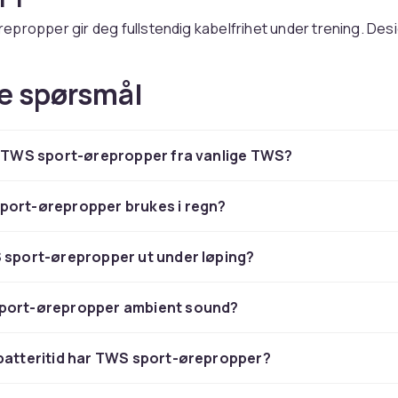
propper gir deg fullstendig kabelfrihet under trening. Desi
, bevegelse og tøffe forhold, er de den perfekte
anjongen for enhver aktivitet.
e spørsmål
tt og holdbar konstruksjon
r TWS sport-ørepropper fra vanlige TWS?
lassifisering tåler sport-øreproppene alt fra intens svetting 
eturer. Robuste materialer sikrer lang levetid selv ved dagli
de forhold.
port-ørepropper brukes i regn?
 passform for alle treningsfo
 sport-ørepropper ut under løping?
oker og ergonomiske former sørger for at øreproppene sitt
tet. Fra styrketrening og yoga til løping og HIIT forblir de ko
port-ørepropper ambient sound?
batteritid har TWS sport-ørepropper?
ine sport-ørepropper hos CD