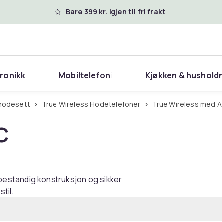
Bare 399 kr. igjen til fri frakt!
tronikk
Mobiltelefoni
Kjøkken & hushold
 hodesett
True Wireless Hodetelefoner
True Wireless med 
C
estandig konstruksjon og sikker
til.