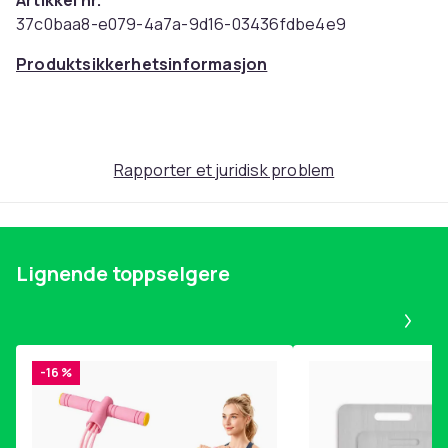
Artikkel nr.
37c0baa8-e079-4a7a-9d16-03436fdbe4e9
Produktsikkerhetsinformasjon
Rapporter et juridisk problem
Lignende toppselgere
Pa
-16 %