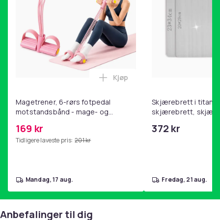
Kjøp
Legg Magetrener, 6-rørs fotp
Magetrener, 6-rørs fotpedal
Skjærebrett i titan, 
motstandsbånd - mage- og
skjærebrett, skjæreb
kjernetrening, yoga og
stål, BPA-fri (2 stk.)
169 kr
372 kr
hjemmegymnastikk Pink
Tidligere laveste pris:
201 kr
mandag, 17 aug.
fredag, 21 aug.
Anbefalinger til dig