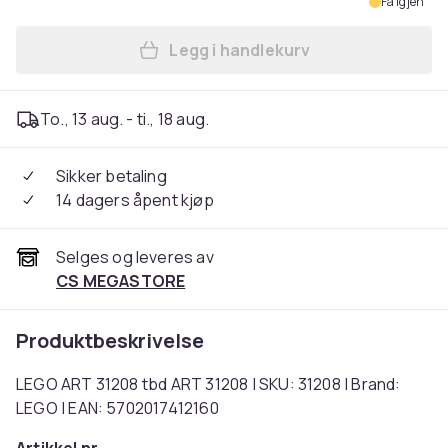
Få igjen
Legg i handlekurv
Legg LEGO ART 31208 tbd AR
To., 13 aug. - ti., 18 aug.
Sikker betaling
14 dagers åpent kjøp
Selges og leveres av
CS MEGASTORE
Produktbeskrivelse
LEGO ART 31208 tbd ART 31208 | SKU: 31208 | Brand:
LEGO | EAN: 5702017412160