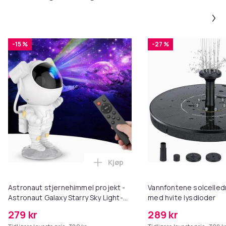
-15 %
-27 %
Kjøp
Legg Astronaut stjernehimmel pr
Astronaut stjernehimmel projekt -
Vannfontene solcelled
Astronaut Galaxy Starry Sky Light-
med hvite lysdioder
projektor - USB
279 kr
289 kr