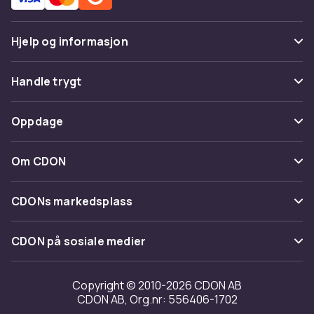
Hjelp og informasjon
Vanlige spørsmål
Handle trygt
Spor pakke
Betaling
Oppdage
Angre & returner her
Levering
Kategorier
Kontakt oss
Om CDON
Vilkår & policy
Varemerker
Om oss
Tilbakekallinger
CDONs markedsplass
Guider
Kundeanmeldelser
Merchant Help Center
CDON på sosiale medier
Jobbe på CDON
Investor relations
Copyright © 2010-2026 CDON AB
CDON AB, Org.nr: 556406-1702
Tilgjengelighet