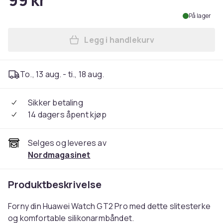
99 kr
På lager
Legg i handlekurv
Legg Armbånd til Huawei Wat
To., 13 aug. - ti., 18 aug.
Sikker betaling
14 dagers åpent kjøp
Selges og leveres av
Nordmagasinet
Produktbeskrivelse
Forny din Huawei Watch GT2 Pro med dette slitesterke
og komfortable silikonarmbåndet.