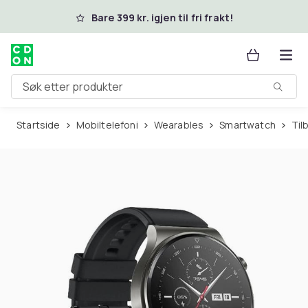
Hopp til hovedinnhold
Bare 399 kr. igjen til fri frakt!
Søk etter produkter
Startside
Mobiltelefoni
Wearables
Smartwatch
Ti