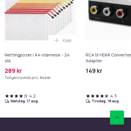
Kjøp
Legg Nettingposer i A4-størrelse
Nettingposer i A4-størrelse - 24
RCA til HDMI Converter
stk.
Adapter
289 kr
149 kr
Tidligere laveste pris:
344 kr
4,2
4,3
mandag, 17 aug.
tirsdag, 18 aug.