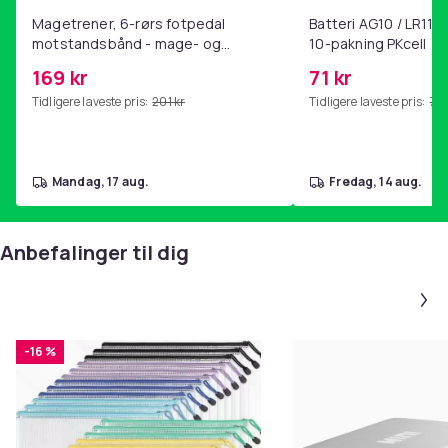
Magetrener, 6-rørs fotpedal
Batteri AG10 / LR1130
motstandsbånd - mage- og
10-pakning PKcell
kjernetrening, yoga og
169 kr
71 kr
hjemmegymnastikk Pink
Tidligere laveste pris:
201 kr
Tidligere laveste pris:
76 
mandag, 17 aug.
fredag, 14 aug.
Anbefalinger til dig
-16 %