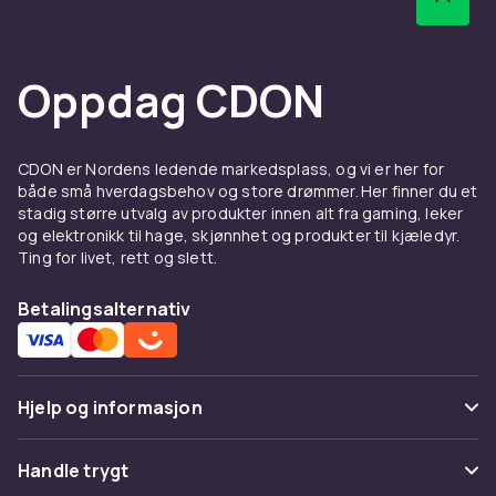
Utvalget inkluderer modeller fra Beyerdynamic,
Audio-Technica, Sennheiser og AKG som
brukes i studioer verden over.
Oppdag CDON
Hos CDON finner du støydempende
hodetelefoner fra ledende merker som Sony,
Sennheiser, Bose og JBL til
CDON er Nordens ledende markedsplass, og vi er her for
konkurransedyktige priser. Vi tilbyr rask
både små hverdagsbehov og store drømmer. Her finner du et
levering, enkel retur og trygg handel online.
stadig større utvalg av produkter innen alt fra gaming, leker
Hos CDON finner du støydempende
og elektronikk til hage, skjønnhet og produkter til kjæledyr.
Ting for livet, rett og slett.
hodetelefoner fra ledende merker som Sony,
Sennheiser, Bose og JBL til
Betalingsalternativ
konkurransedyktige priser. Vi tilbyr rask
levering, enkel retur og trygg handel online.
Hos CDON finner du støydempende
hodetelefoner fra ledende merker som Sony,
Hjelp og informasjon
Sennheiser, Bose og JBL til
konkurransedyktige priser. Vi tilbyr rask
Vanlige spørsmål
Handle trygt
levering, enkel retur og trygg handel online.