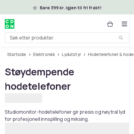
Hopp til hovedinnhold
Bare 399 kr. igjen til fri frakt!
Søk etter produkter
Startside
Elektronikk
Lydutstyr
Hodetelefoner & hod
Støydempende
hodetelefoner
Studiomonitor-hodetelefoner gir presis og nøytral lyd
for profesjonell innspilling og miksing.