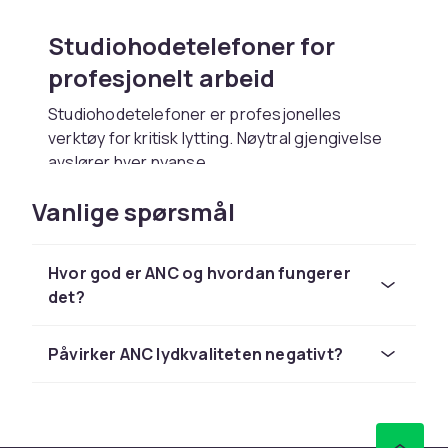
Studiohodetelefoner for
profesjonelt arbeid
Studiohodetelefoner er profesjonelles
verktøy for kritisk lytting. Nøytral gjengivelse
avslører hver nyanse.
Lukkede for innspilling
Vanlige spørsmål
Lukkede modeller forhindrer lydslekkasje til
mikrofonen og isolerer omgivelseslyd.
Hvor god er ANC og hvordan fungerer
det?
Åpne for miksing
Åpne gir bredt og naturlig lydbilde som ligner
Påvirker ANC lydkvaliteten negativt?
studiomonitorer, ideelt for presis miksing.
Bransjestandarder