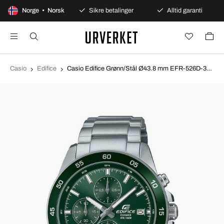
 dagers åpent kjøp
Norge • Norsk
Sikre betalinger
Alltid garanti
Casio
Edifice
Casio Edifice Grønn/Stål Ø43.8 mm EFR-526D-3AVUEF