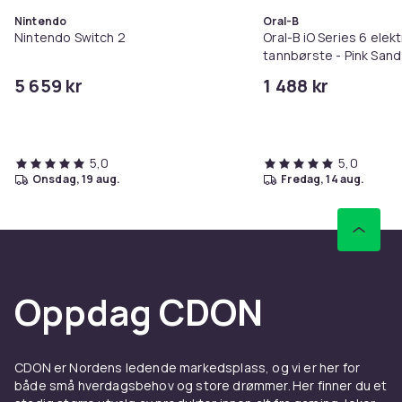
Legg Nintendo Switch 2 i handl
Nintendo
Oral-B
Nintendo Switch 2
Oral-B iO Series 6 elekt
tannbørste - Pink Sand
5 659 kr
1 488 kr
5,0
5,0
onsdag, 19 aug.
fredag, 14 aug.
Oppdag CDON
CDON er Nordens ledende markedsplass, og vi er her for
både små hverdagsbehov og store drømmer. Her finner du et