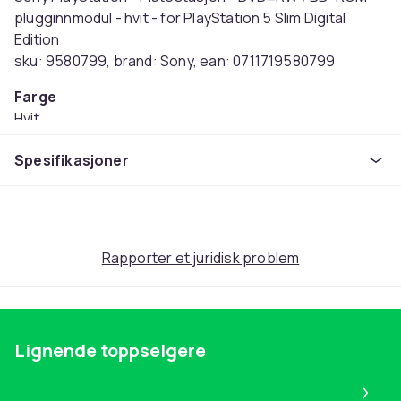
plugginnmodul - hvit - for PlayStation 5 Slim Digital
Edition
sku: 9580799, brand: Sony, ean: 0711719580799
Farge
Hvit
Artikkel nr.
Spesifikasjoner
2de0dd8c-f877-5091-8329-d3e360aba142
Produktsikkerhetsinformasjon
Rapporter et juridisk problem
Lignende toppselgere
Pa