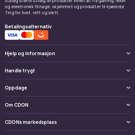
stadig større utvalg av produkter innen alt fra gaming, leker
og elektronikk til hage, skjønnhet og produkter til kjæledyr.
Ting for livet, rett og slett.
Betalingsalternativ
Hjelp og informasjon
Vanlige spørsmål
Handle trygt
Spor pakke
Betaling
Oppdage
Angre & returner her
Levering
Kategorier
Kontakt oss
Om CDON
Vilkår & policy
Varemerker
Om oss
Tilbakekallinger
CDONs markedsplass
Guider
Kundeanmeldelser