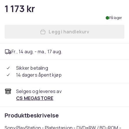
1 173 kr
På lager
Legg i handlekurv
Legg Sony PlayStation - Pla
Fr., 14 aug. - ma., 17 aug.
Sikker betaling
14 dagers åpent kjøp
Selges og leveres av
CS MEGASTORE
Produktbeskrivelse
Sony PlayStation - Platestasjon - DVD±RW / BD-ROM -