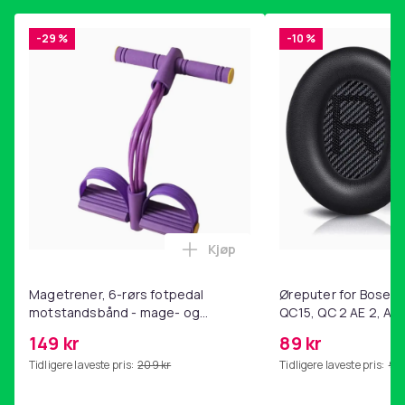
-29 %
-10 %
Kjøp
Legg Magetrener, 6-rørs fotp
Magetrener, 6-rørs fotpedal
Øreputer for Bose QC
motstandsbånd - mage- og
QC15, QC 2 AE 2, AE 
kjernetrening, yoga og
SoundTrue, SoundLin
149 kr
89 kr
hjemmegymnastikk Purple
Tidligere laveste pris:
209 kr
Tidligere laveste pris:
99 