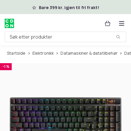
Hopp til hovedinnhold
Bare 399 kr. igjen til fri frakt!
Søk etter produkter
Startside
Elektronikk
Datamaskiner & datatilbehør
Da
-1 %