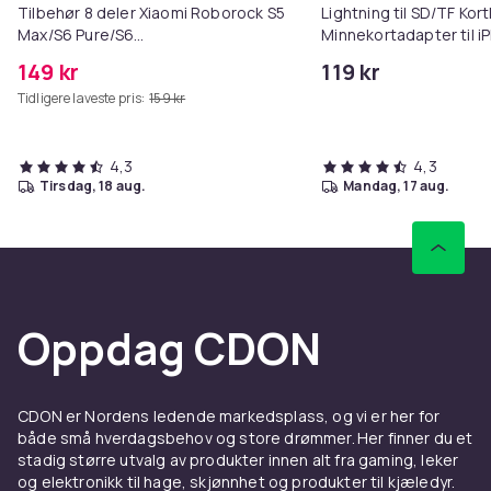
Tilbehør 8 deler Xiaomi Roborock S5
Lightning til SD/TF Kort
Max/S6 Pure/S6
Minnekortadapter til i
Farge
MAXV/S50/S51/S55/S5/S60/S65/S6
Svart
149 kr
119 kr
Artikkel nr.
Tidligere laveste pris:
159 kr
c08b6b52-4314-41df-9ee7-85841f57f7d9
4,3
4,3
Produktsikkerhetsinformasjon
tirsdag, 18 aug.
mandag, 17 aug.
Oppdag CDON
CDON er Nordens ledende markedsplass, og vi er her for
både små hverdagsbehov og store drømmer. Her finner du et
stadig større utvalg av produkter innen alt fra gaming, leker
og elektronikk til hage, skjønnhet og produkter til kjæledyr.