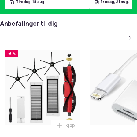
tirsdag, 18 aug.
fredag, 21 aug.
Vekt: 1012 g
Kompatible operativsystemer: Windows 11, macOS
10.11 eller nyere
Anbefalinger til dig
Asus ROG Strix Scope II 96 trådløst tastatur,
håndleddsstøtte, verktøy for utskifting av brytere,
trådløs sender, USB-A til USB-C-kabel, USB-
forlengelseskabel, utskiftbar mellomromsknapp med
-6 %
ROG-tema, ROG-klistremerke,
brukerdokumentasjon
96 % størrelse
Tre tilkoblingsalternativer
ROG NX Snow-brytere
RGB-belysning
Håndleddsstøtte inkludert
Kjøp
Legg Tilbehør 8 deler Xiaomi R
Denne teksten er automatisk oversatt, og det kan
forekomme feil.