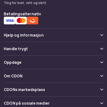
Ting for livet, rett og slett.
Betalingsalternativ
Hjelp og informasjon
Vanlige spørsmål
Handle trygt
Spor pakke
Betaling
Oppdage
Angre & returner her
Levering
Kategorier
Kontakt oss
Om CDON
Vilkår & policy
Varemerker
Om oss
Tilbakekallinger
CDONs markedsplass
Guider
Kundeanmeldelser
Merchant Help Center
CDON på sosiale medier
Jobbe på CDON