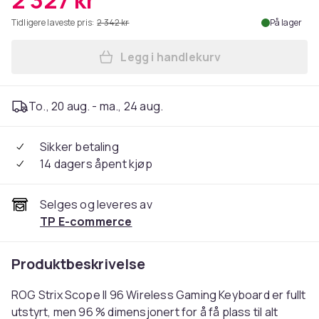
2 327 kr
Tidligere laveste pris:
2 342 kr
På lager
Legg i handlekurv
Legg ASUS ROG Strix Scope I
To., 20 aug. - ma., 24 aug.
Sikker betaling
14 dagers åpent kjøp
Selges og leveres av
TP E-commerce
Produktbeskrivelse
ROG Strix Scope II 96 Wireless Gaming Keyboard er fullt
utstyrt, men 96 % dimensjonert for å få plass til alt