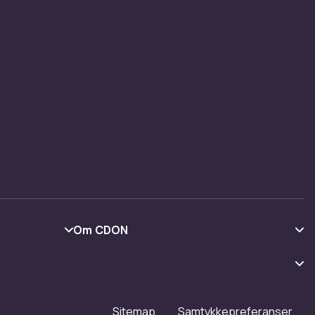
Om CDON
Om oss
Kundeanmeldelser
Jobbe på CDON
Sitemap
Samtykkepreferanser