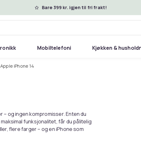
Bare 399 kr. igjen til fri frakt!
tronikk
Mobiltelefoni
Kjøkken & hushold
Apple iPhone 14
er – og ingen kompromisser. Enten du
aksimal funksjonalitet, får du pålitelig
ler, flere farger – og en iPhone som