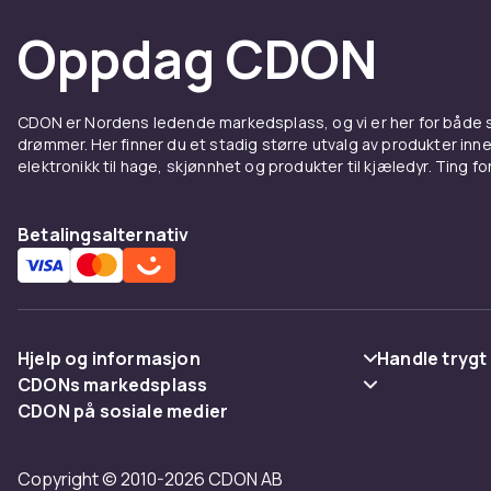
Oppdag CDON
CDON er Nordens ledende markedsplass, og vi er her for både
drømmer. Her finner du et stadig større utvalg av produkter inne
elektronikk til hage, skjønnhet og produkter til kjæledyr. Ting for 
Betalingsalternativ
Hjelp og informasjon
Handle trygt
CDONs markedsplass
Vanlige spørsmål
Betaling
CDON på sosiale medier
Merchant Help Center
Spor pakke
Levering
Copyright © 2010-2026 CDON AB
Angre & returner her
Vilkår & polic