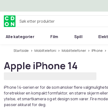
Hopp til hovedinnhold
Søk etter produkter
Alle kategorier
Film
Spill
Elek
Startside
Mobiltelefoni
Mobiltelefoner
iPhone
Apple iPhone 14
iPhone 14-serien er for de som ønsker flere valgmulighet
foretrekker en kompakt formfaktor, en større skjerm eller m
ytelse, et smartkamera og et design som varer. Fire model
passer akkurat for deg.