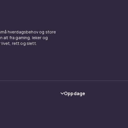
 små hverdagsbehov og store
n alt fra gaming, leker og
livet, rett og slett.
Oppdage
Kategorier
Varemerker
y
Guider