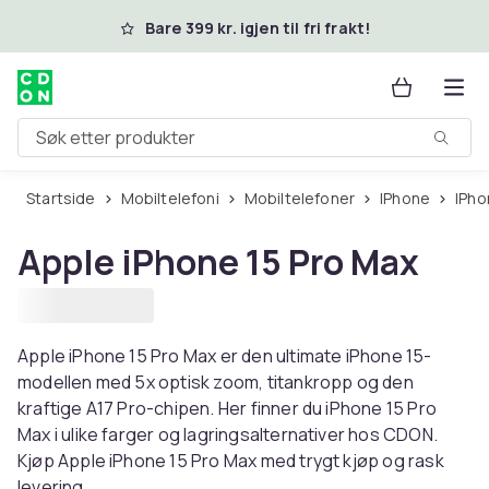
Hopp til hovedinnhold
Bare 399 kr. igjen til fri frakt!
Søk etter produkter
Startside
Mobiltelefoni
Mobiltelefoner
iPhone
iPho
Apple iPhone 15 Pro Max
Apple iPhone 15 Pro Max er den ultimate iPhone 15-
modellen med 5x optisk zoom, titankropp og den
kraftige A17 Pro-chipen. Her finner du iPhone 15 Pro
Max i ulike farger og lagringsalternativer hos CDON.
Kjøp Apple iPhone 15 Pro Max med trygt kjøp og rask
levering.