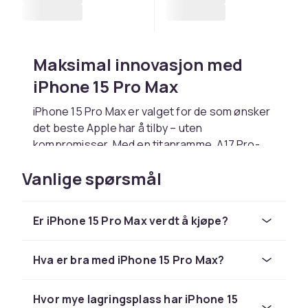
Maksimal innovasjon med
iPhone 15 Pro Max
iPhone 15 Pro Max er valget for de som ønsker
det beste Apple har å tilby – uten
kompromisser. Med en titanramme, A17 Pro-
brikke og et nytt nivå av kamerateknologi
Vanlige spørsmål
kombineres ytelse, design og funksjon i et
større, men lettere format. Enten du
prioriterer kraft, kreativ frihet eller holdbarhet i
Er iPhone 15 Pro Max verdt å kjøpe?
hverdagen, er modellen tilgjengelig i flere
farger og lagringsalternativer som passer
deg.
Hva er bra med iPhone 15 Pro Max?
Kraft som kan håndtere alt og
Hvor mye lagringsplass har iPhone 15