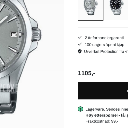
2 år forhandlergaranti
100 dagers åpent kjøp
Urverket Protection fra 4
1105,-
Lagervare, Sendes inn
Høy etterspørsel - få i
Fraktkostnad:
99,-