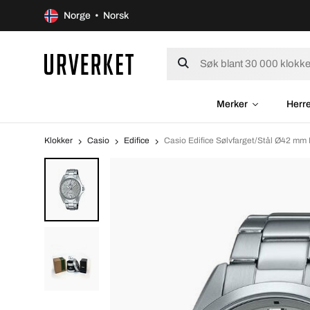
Norge • Norsk
Merker
Herr
Klokker
Casio
Edifice
Casio Edifice Sølvfarget/Stål Ø42 