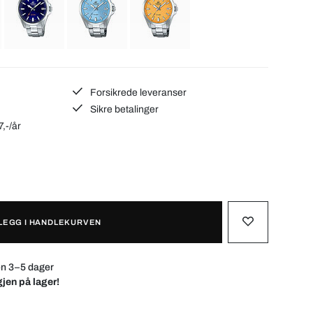
Forsikrede leveranser
Sikre betalinger
7,-/år
LEGG I HANDLEKURVEN
en 3–5 dager
gjen på lager!