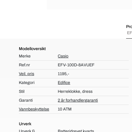
Pro
EF
Modelloversikt
Merke
Casio
Ref.nr
EFV-100D-8AVUEF
Veil. pris
1195,-
Kategori
Edifice
Stil
Herreklokke, dress
Garanti
2 år forhandlergaranti
Vannbeskyttelse
10 ATM
Urverk
Urverk &
Batteridrevet kvarts