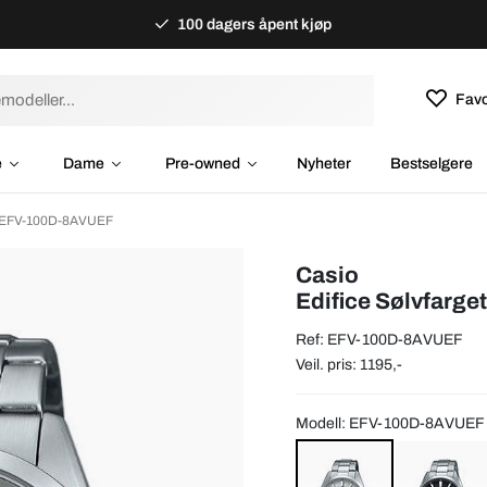
100 dagers åpent kjøp
Favo
e
Dame
Pre-owned
Nyheter
Bestselgere
mm EFV-100D-8AVUEF
Casio
Edifice Sølvfarge
Ref: EFV-100D-8AVUEF
Veil. pris: 1195,-
Modell: EFV-100D-8AVUEF