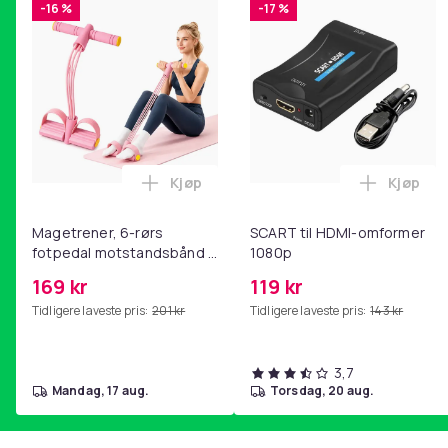
-16 %
-17 %
Kjøp
Kjøp
Legg Magetrener, 6-rørs fotpedal mot
Legg SC
Magetrener, 6-rørs
SCART til HDMI-omformer
fotpedal motstandsbånd -
1080p
mage- og kjernetrening,
169 kr
119 kr
yoga og
Tidligere laveste pris:
201 kr
Tidligere laveste pris:
143 kr
hjemmegymnastikk Pink
3,7
mandag, 17 aug.
torsdag, 20 aug.