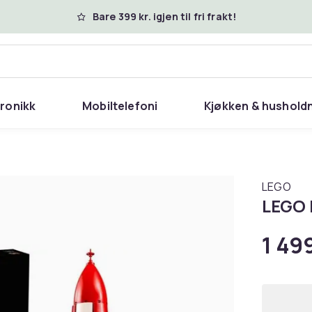
Bare 399 kr. igjen til fri frakt!
tronikk
Mobiltelefoni
Kjøkken & hushold
LEGO
LEGO 
1 499