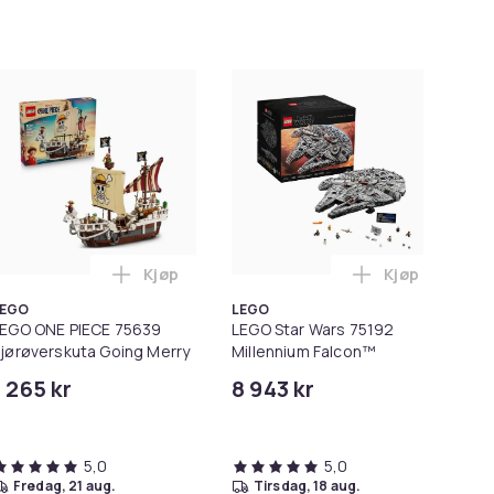
Kjøp
Kjøp
handlekurven
Nissan Skyline GT-R (R34)-bil i handlekurven
echnic 42171 Mercedes-AMG F1 W14 E Performance i handlek
Legg LEGO ONE PIECE 75639 Sjørøverskuta G
Legg LEGO Sta
LEGO
LEGO
LE
EGO ONE PIECE 75639
LEGO Star Wars 75192
LE
jørøverskuta Going Merry
Millennium Falcon™
R2
1 265 kr
8 943 kr
96
5,0
5,0
fredag, 21 aug.
tirsdag, 18 aug.