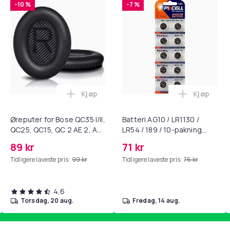
-10 %
-7 %
Kjøp
Kjøp
standsbånd - mage- og kjernetrening, yoga og hjemmegymnast
ART til HDMI-omformer 1080p i handlekurven
Legg Øreputer for Bose QC35 I/II, QC25, 
Legg Batte
Øreputer for Bose QC35 I/II,
Batteri AG10 / LR1130 /
QC25, QC15, QC 2 AE 2, AE
LR54 / 189 / 10-pakning
2i, AE 2w, SoundTrue,
PKcell
89 kr
71 kr
SoundLink Black
Tidligere laveste pris:
99 kr
Tidligere laveste pris:
76 kr
4,6
torsdag, 20 aug.
fredag, 14 aug.