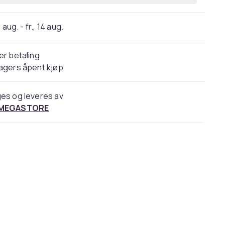
 aug. - fr., 14 aug.
er betaling
agers åpent kjøp
es og leveres av
 MEGASTORE