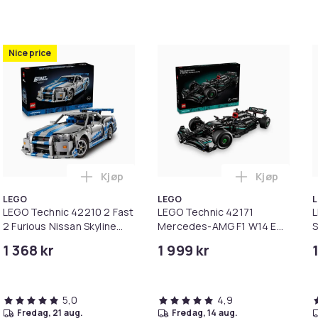
Nice price
Kjøp
Kjøp
orrelåsfeste og UV-beskyttelse - 145x300 cm i handlekurven
Technic 42175 Volvo FMX-trailer og EC230 el-gravemaskin i 
Legg LEGO Technic 42210 2 Fast 2 Furious 
Legg LEGO T
LEGO
LEGO
LEGO Technic 42210 2 Fast
LEGO Technic 42171
L
2 Furious Nissan Skyline
Mercedes-AMG F1 W14 E
S
GT-R (R34)-bil
Performance
1 368 kr
1 999 kr
5,0
4,9
fredag, 21 aug.
fredag, 14 aug.