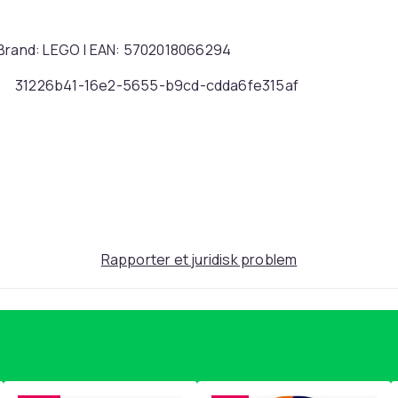
| Brand: LEGO | EAN: 5702018066294
31226b41-16e2-5655-b9cd-cdda6fe315af
Rapporter et juridisk problem