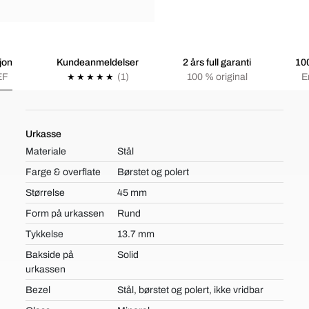
jon
Kundeanmeldelser
2 års full garanti
100
EF
(1)
100 % original
E
Urkasse
Materiale
Stål
Farge & overflate
Børstet og polert
Størrelse
45 mm
Form på urkassen
Rund
Tykkelse
13.7 mm
Bakside på
Solid
urkassen
Bezel
Stål, børstet og polert, ikke vridbar