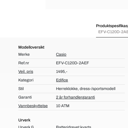
Produktspesifikas
EFV-C120D-2A
Modelloversikt
Merke
Casio
Ref.nr
EFV-C120D-2AEF
Veil. pris
1495,-
Kategori
Edifice
Stil
Herreklokke, dress-/sportsmodell
Garanti
2 år forhandlergaranti
Vannbeskyttelse
10 ATM
Urverk
Urverk &
Batteridrevet kvarts