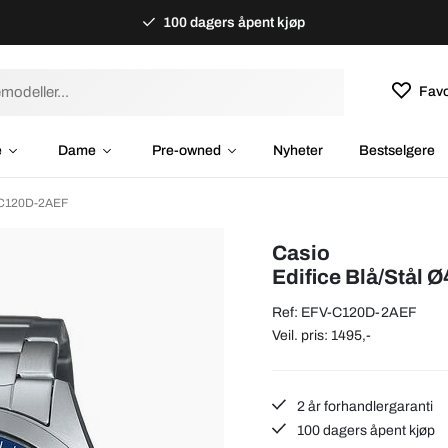
100 dagers åpent kjøp
Favo
e
Dame
Pre-owned
Nyheter
Bestselgere
V-C120D-2AEF
Casio
Edifice Blå/Stål 
Ref: EFV-C120D-2AEF
Veil. pris: 1495,-
2 år forhandlergaranti
100 dagers åpent kjøp