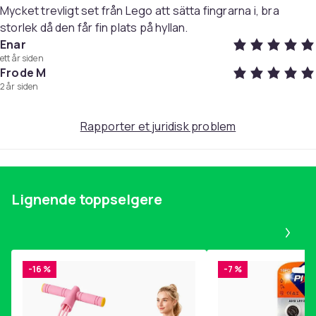
Mycket trevligt set från Lego att sätta fingrarna i, bra
storlek då den får fin plats på hyllan.
Enar
ett år siden
Frode M
2 år siden
Rapporter et juridisk problem
Lignende toppselgere
Pa
-16 %
-7 %