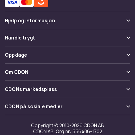
Hjelp og informasjon
Vanlige spørsmål
Handle trygt
Spor pakke
Betaling
Oppdage
Angre & returner her
Levering
Kategorier
Kontakt oss
Om CDON
Vilkår & policy
Varemerker
Om oss
Tilbakekallinger
CDONs markedsplass
Guider
Kundeanmeldelser
Merchant Help Center
CDON på sosiale medier
Jobbe på CDON
Investor relations
Copyright © 2010-2026 CDON AB
CDON AB, Org.nr: 556406-1702
Tilgjengelighet