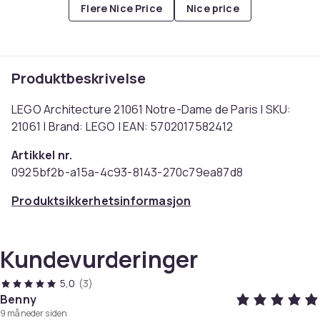
Flere Nice Price
Nice price
Produktbeskrivelse
LEGO Architecture 21061 Notre-Dame de Paris | SKU:
21061 | Brand: LEGO | EAN: 5702017582412
Artikkel nr.
0925bf2b-a15a-4c93-8143-270c79ea87d8
Produktsikkerhetsinformasjon
Kundevurderinger
5,0
(3)
Benny
9 måneder siden