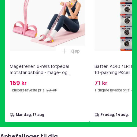
Kjøp
Legg Magetrener, 6-rørs fotp
Magetrener, 6-rørs fotpedal
Batteri AG10 / LR1130
motstandsbånd - mage- og
10-pakning PKcell
kjernetrening, yoga og
169 kr
71 kr
hjemmegymnastikk Pink
Tidligere laveste pris:
201 kr
Tidligere laveste pris:
76 
mandag, 17 aug.
fredag, 14 aug.
Anbefalinger til dig