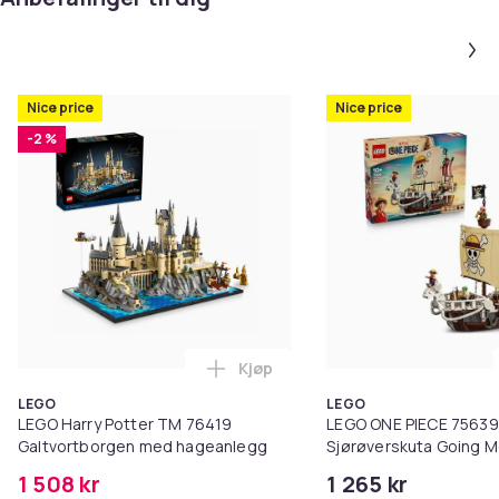
Nice price
Nice price
-2 %
Kjøp
Legg LEGO Harry Potter TM 764
LEGO
LEGO
LEGO Harry Potter TM 76419
LEGO ONE PIECE 75639
Galtvortborgen med hageanlegg
Sjørøverskuta Going M
1 508 kr
1 265 kr