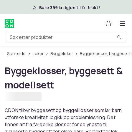
Hopp til hovedinnhold
Bare 399 kr. igjen til fri frakt!
Søk etter produkter
Startside
Leker
Byggeleker
Byggeklosser, byggesett
Byggeklosser, byggesett &
modellsett
CDON tilbyr byggesett og byggeklosser som lar barn
utforske kreativitet, logikk og problemløsning. Det
finnes alt fra fargerike klosser for de yngste til
avanserte byggesett for eldre barn. Perfekt for lek,