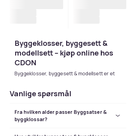
Byggeklosser, byggesett &
modellsett – kjøp online hos
CDON
Byggeklosser, byggesett & modellsett er et
populært leketøy hos CDON. Vi fører et stort
utvalg av byggeklosser, byggesett &
Vanlige spørsmål
modellsett fra LEGO, Barbie, Hot Wheels,
Playmobil og Schleich til konkurransedyktige
priser.
Fra hvilken alder passer Byggsatser &
byggklossar?
Velg byggeklosser, byggesett & modellsett
basert på barnets alder og interesser. Hos
CDON handler du trygt med rask levering og