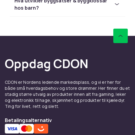
Hva utvikler byggsatser & byggklossar
enkel retur.
hos barn?
Utforsk hele lekesortimentet hos CDON.
Hos CDON finner du byggeklosser, byggesett
& modellsett fra LEGO, Barbie og Schleich til
konkurransedyktige priser med rask levering
og enkel retur.
Sammenlign produkter og les
Oppdag CDON
kundeanmeldelser for å finne beste leketøy. Vi
har et stort sortiment til alle budsjetter.
Hos CDON finner du byggeklosser, byggesett
CDON er Nordens ledende markedsplass, og vi er her for
& modellsett fra LEGO, Barbie og Schleich til
både små hverdagsbehov og store drømmer. Her finner du et
stadig større utvalg av produkter innen alt fra gaming, leker
konkurransedyktige priser med rask levering
og elektronikk til hage, skjønnhet og produkter til kjæledyr.
og enkel retur.
Ting for livet, rett og slett.
Sammenlign produkter og les
kundeanmeldelser for å finne beste leketøy. Vi
Betalingsalternativ
har et stort sortiment til alle budsjetter.