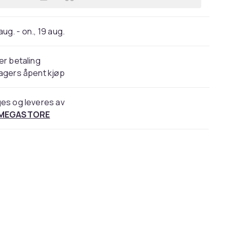
Legg Trust GXT 619 Thorne - Lydplan
 aug. - on., 19 aug.
er betaling
agers åpent kjøp
es og leveres av
 MEGASTORE