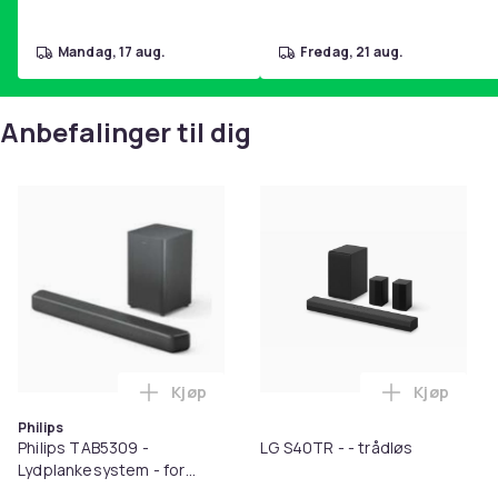
mandag, 17 aug.
fredag, 21 aug.
Anbefalinger til dig
Kjøp
Kjøp
Legg Philips TAB5309 - Lydplankesystem -
Legg LG S4
Philips
Philips TAB5309 -
LG S40TR - - trådløs
Lydplankesystem - for
hjemmeteater - 2,1 kanaler