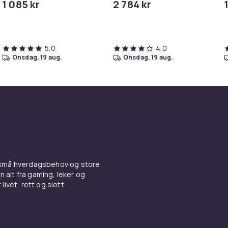
1 085 kr
2 784 kr
- trådløs - Bluetooth, Wi-Fi
- Appstyrt - hvit
5,0
4,0
onsdag, 19 aug.
onsdag, 19 aug.
 små hverdagsbehov og store
n alt fra gaming, leker og
livet, rett og slett.