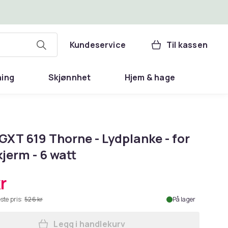
Kundeservice
Til kassen
ning
Skjønnhet
Hjem & hage
GXT 619 Thorne - Lydplanke - for
kjerm - 6 watt
r
ste pris:
526 kr
På lager
Legg i handlekurv