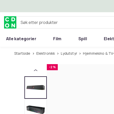
Hopp til hovedinnhold
Søk etter produkter
Alle kategorier
Film
Spill
Elek
Startside
Elektronikk
Lydutstyr
Hjemmekino & TV
-2 %