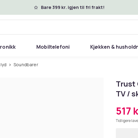
Bare 399 kr. igjen til fri frakt!
tronikk
Mobiltelefoni
Kjøkken & hushold
-lyd
Soundbarer
Trust 
TV / s
517 k
Tidligere lave