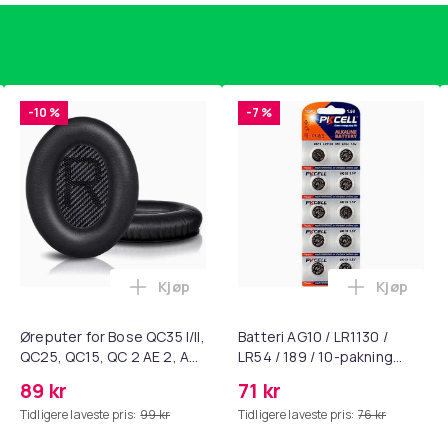
-10 %
-7 %
Kjøp
Kjøp
standsbånd - mage- og kjernetrening, yoga og hjemmegymnast
ærebrett i titan, antibakterielt skjærebrett, skjærebrett i rustf
Legg Øreputer for Bose QC35 I/II, QC25, 
Legg Batte
Øreputer for Bose QC35 I/II,
Batteri AG10 / LR1130 /
QC25, QC15, QC 2 AE 2, AE
LR54 / 189 / 10-pakning
2i, AE 2w, SoundTrue,
PKcell
89 kr
71 kr
SoundLink Black
Tidligere laveste pris:
99 kr
Tidligere laveste pris:
76 kr