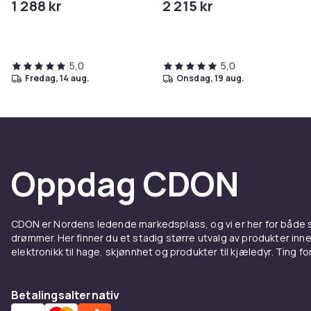
1 288 kr
2 215 kr
- trådløs - Bluetooth - 120
watt (Total) - mørk grå
5,0
5,0
fredag, 14 aug.
onsdag, 19 aug.
Oppdag CDON
CDON er Nordens ledende markedsplass, og vi er her for både
drømmer. Her finner du et stadig større utvalg av produkter inne
elektronikk til hage, skjønnhet og produkter til kjæledyr. Ting for 
Betalingsalternativ