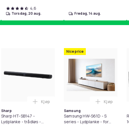
4,6
torsdag, 20 aug.
fredag, 14 aug.
Nice price
Kjøp
Kjøp
 for hjemmeteater - 2,1 kanaler - trådløs - Bluetooth - 120 wat
0TR - - trådløs i handlekurven
Legg Sharp HT-SB147 - Lydplanke - trådløs 
Legg Samsung
Sharp
Samsung
Sharp HT-SB147 -
Samsung HW-S61D - S
R
Lydplanke - trådløs -
series - Lydplanke - for
1
Bluetooth - matt svart
hjemmeteater - 5,0 kanaler