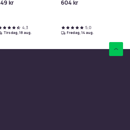
149 kr
604 kr
29
4,3
5,0
tirsdag, 18 aug.
fredag, 14 aug.