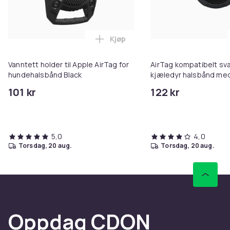
Kjøp
Legg Vanntett holder til Apple 
Vanntett holder til Apple AirTag for
AirTag kompatibelt sva
hundehalsbånd Black
kjæledyr halsbånd med 
katter, XS og S størrels
101 kr
122 kr
sporingshalsbånd for 
5,0
4,0
torsdag, 20 aug.
torsdag, 20 aug.
Oppdag CDON