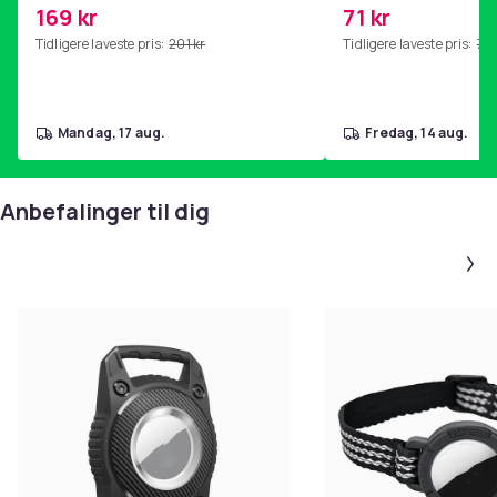
kjernetrening, yoga og
169 kr
71 kr
hjemmegymnastikk Pink
Tidligere laveste pris:
201 kr
Tidligere laveste pris:
76 
mandag, 17 aug.
fredag, 14 aug.
Anbefalinger til dig