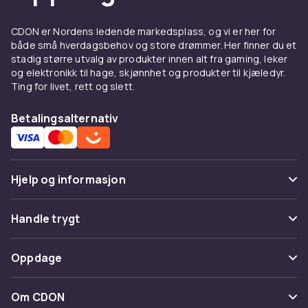
CDON er Nordens ledende markedsplass, og vi er her for
både små hverdagsbehov og store drømmer. Her finner du et
stadig større utvalg av produkter innen alt fra gaming, leker
og elektronikk til hage, skjønnhet og produkter til kjæledyr.
Ting for livet, rett og slett.
Betalingsalternativ
Hjelp og informasjon
Vanlige spørsmål
Handle trygt
Spor pakke
Betaling
Oppdage
Angre & returner her
Levering
Kategorier
Kontakt oss
Om CDON
Vilkår & policy