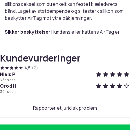
silikonsdeksel som du enkelt kan feste i kjæledyrets
bånd. Laget av støtdempende og slitesterk silikon som
beskytter AirTag mot ytre påkjenninger.
Sikker beskyttelse:
Hundens eller kattens AirTag er
fullstendig sikret i holderen som igjen er festet til
hundehalsbåndet - ingen fare for at dyret mister Airtag.
Kundevurderinger
Ingen signalblokkering:
Airtag-dekselet er laget av
silikon, inneholder ikke metall og påvirker ikke signalet.
4,5
(2)
Niels P
3 år siden
Komfortabelt for kjæledyret ditt:
Med denne Airtag-
Orod H
holderen trenger ikke hunden din eller katten å
3 år siden
ha sporingsenheten dinglende rundt halsen. Den sitter
på kragen og dyret føler ikke ubehag.
Rapporter et juridisk problem
Spesifikasjoner: