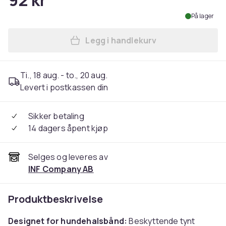
92 kr
På lager
Legg i handlekurv
Legg Apple AirTag holder for
Ti., 18 aug. - to., 20 aug.
Levert i postkassen din
Sikker betaling
14 dagers åpent kjøp
Selges og leveres av
INF Company AB
Produktbeskrivelse
Designet for hundehalsbånd:
Beskyttende tynt