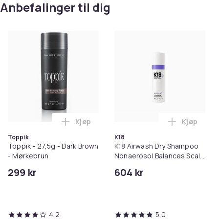
Anbefalinger til dig
Kjøp
Kjøp
Legg Toppik - 27,5g - Dark Brown - Mørk
Legg K18 A
Toppik
K18
Toppik - 27,5g - Dark Brown
K18 Airwash Dry Shampoo
- Mørkebrun
Nonaerosol Balances Scalp
& Controls Excess Oil
299 kr
604 kr
4,2
5,0