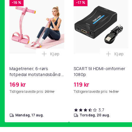
-16 %
-17 %
Kjøp
Kjøp
Legg Magetrener, 6-rørs fotpedal mot
Legg SC
Magetrener, 6-rørs
SCART til HDMI-omformer
fotpedal motstandsbånd -
1080p
mage- og kjernetrening,
169 kr
119 kr
yoga og
Tidligere laveste pris:
201 kr
Tidligere laveste pris:
143 kr
hjemmegymnastikk Pink
3,7
mandag, 17 aug.
torsdag, 20 aug.