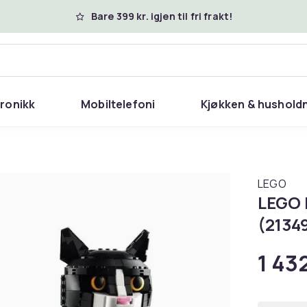
Bare 399 kr. igjen til fri frakt!
tronikk
Mobiltelefoni
Kjøkken & hushold
LEGO
LEGO I
(2134
1 432