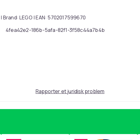
9 | Brand: LEGO | EAN: 5702017599670
4fea42e2-186b-5afa-82f1-3f58c44a7b4b
Rapporter et juridisk problem