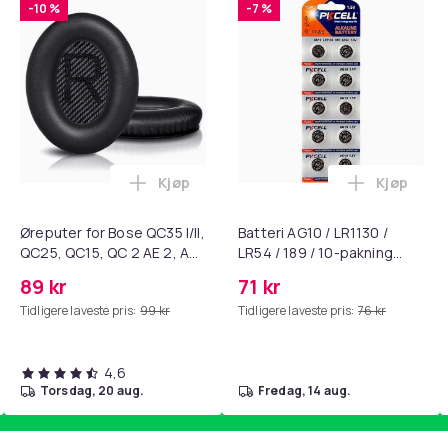
-10 %
-7 %
Kjøp
Kjøp
standsbånd - mage- og kjernetrening, yoga og hjemmegymnast
ART til HDMI-omformer 1080p i handlekurven
Legg Øreputer for Bose QC35 I/II, QC25, 
Legg Batte
Øreputer for Bose QC35 I/II,
Batteri AG10 / LR1130 /
QC25, QC15, QC 2 AE 2, AE
LR54 / 189 / 10-pakning
2i, AE 2w, SoundTrue,
PKcell
89 kr
71 kr
SoundLink Black
Tidligere laveste pris:
99 kr
Tidligere laveste pris:
76 kr
4,6
torsdag, 20 aug.
fredag, 14 aug.