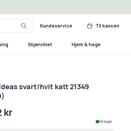
Kundeservice
Til kassen
ning
Skjønnhet
Hjem & hage
deas svart/hvit katt 21349
9)
 kr
På lager