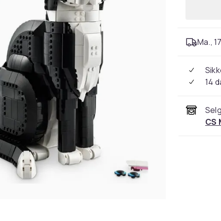
Ma., 17
Sikk
14 d
Selg
CS