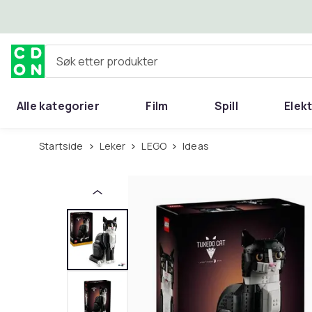
Hopp til hovedinnhold
Søk etter produkter
Alle kategorier
Film
Spill
Elek
Startside
Leker
LEGO
Ideas