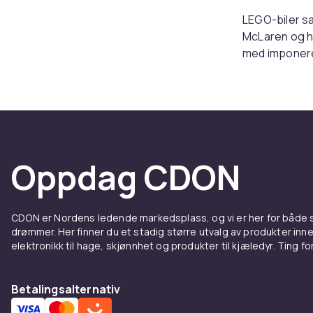
LEGO-biler sa
McLaren og hel
med imponere
Speed
Speed Cham
minifigur-stø
fjæring, styr
Oppdag CDON
kan du bygge 
Vil du utfor
sølvpiler me
CDON er Nordens ledende markedsplass, og vi er her for både
drømmer. Her finner du et stadig større utvalg av produkter inne
Kjøp L
elektronikk til hage, skjønnhet og produkter til kjæledyr. Ting for 
Velg ditt mer
Betalingsalternativ
rask levering.