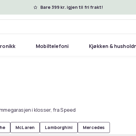
Bare 399 kr. igjen til fri frakt!
tronikk
Mobiltelefoni
Kjøkken & hushold
ømmegarasjen i klosser, fra Speed
che
McLaren
Lamborghini
Mercedes