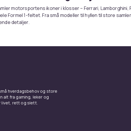
mler motorsportens ikoner i klosser – Ferrari, Lamborghini,
e Formel 1-feltet. Fra små modeller til hyllen til store samler
nde detaljer.
 Champions eller samlermode
pions
er den raske veien til drømmegarasjen – presise modell
rrelse for både lek og utstilling. De store samlermodellene b
ing og girkasser for den tålmodige byggeren, og med
Formel 
hele startfeltet.
ske flere merker? Bygg papaya-oransje racere med
LEGO McL
d
LEGO Mercedes
eller tøffe anleggsmaskiner med
LEGO Vol
 små hverdagsbehov og store
n alt fra gaming, leker og
EGO-biler på nett hos CDON
livet, rett og slett.
ke:
Ferrari
,
Lamborghini
eller
Porsche
. Hos CDON handler du 