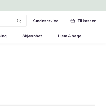
Kundeservice
Til kassen
ning
Skjønnhet
Hjem & hage