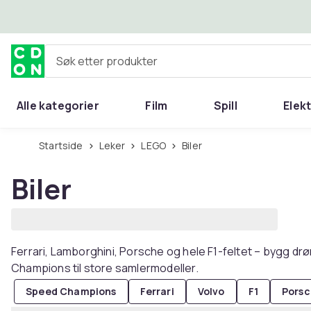
Hopp til hovedinnhold
Søk etter produkter
Alle kategorier
Film
Spill
Elek
Startside
Leker
LEGO
Biler
Biler
Ferrari, Lamborghini, Porsche og hele F1-feltet – bygg dr
Champions til store samlermodeller.
Speed Champions
Ferrari
Volvo
F1
Pors