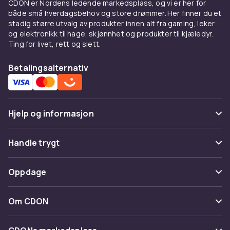
CDON er Nordens ledende markedsplass, og vi er her for
både små hverdagsbehov og store drømmer. Her finner du et
stadig større utvalg av produkter innen alt fra gaming, leker
og elektronikk til hage, skjønnhet og produkter til kjæledyr.
Ting for livet, rett og slett.
Betalingsalternativ
Hjelp og informasjon
Vanlige spørsmål
Handle trygt
Spor pakke
Betaling
Oppdage
Angre & returner her
Levering
Kategorier
Kontakt oss
Om CDON
Vilkår & policy
Varemerker
Om oss
Tilbakekallinger