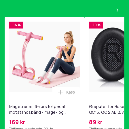
Pa
-16 %
-10 %
Kjøp
Legg Magetrener, 6-rørs fotp
Magetrener, 6-rørs fotpedal
Øreputer for Bose QC
motstandsbånd - mage- og
QC15, QC 2 AE 2, AE 
kjernetrening, yoga og
SoundTrue, SoundLin
169 kr
89 kr
hjemmegymnastikk Pink
Tidligere laveste pris:
201 kr
Tidligere laveste pris:
99 