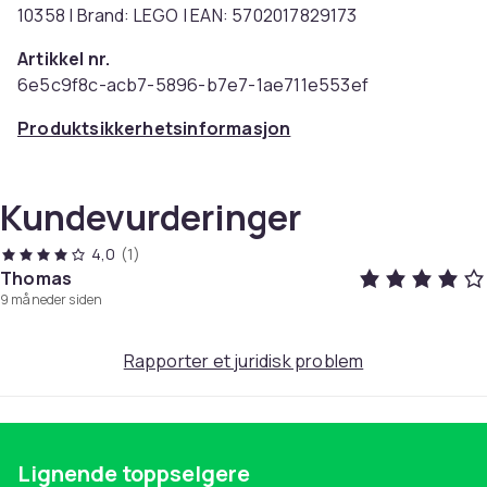
10358 | Brand: LEGO | EAN: 5702017829173
Artikkel nr.
6e5c9f8c-acb7-5896-b7e7-1ae711e553ef
Produktsikkerhetsinformasjon
Kundevurderinger
4,0
(1)
Thomas
9 måneder siden
Rapporter et juridisk problem
Lignende toppselgere