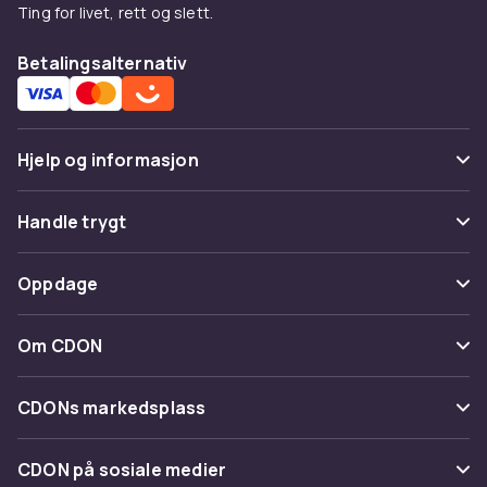
Ting for livet, rett og slett.
Betalingsalternativ
Hjelp og informasjon
Vanlige spørsmål
Handle trygt
Spor pakke
Betaling
Oppdage
Angre & returner her
Levering
Kategorier
Kontakt oss
Om CDON
Vilkår & policy
Varemerker
Om oss
Tilbakekallinger
CDONs markedsplass
Guider
Kundeanmeldelser
Merchant Help Center
CDON på sosiale medier
Jobbe på CDON