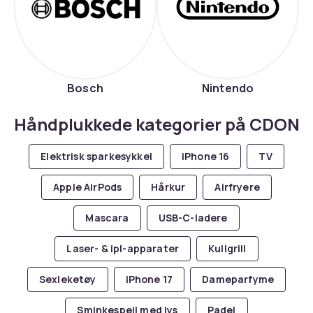
Bosch
Nintendo
Håndplukkede kategorier på CDON
Elektrisk sparkesykkel
iPhone 16
TV
Apple AirPods
Hårkur
Airfryere
Mascara
USB-C-ladere
Laser- & ipl-apparater
Kullgrill
Sexleketøy
iPhone 17
Dameparfyme
Sminkespeil med lys
Padel