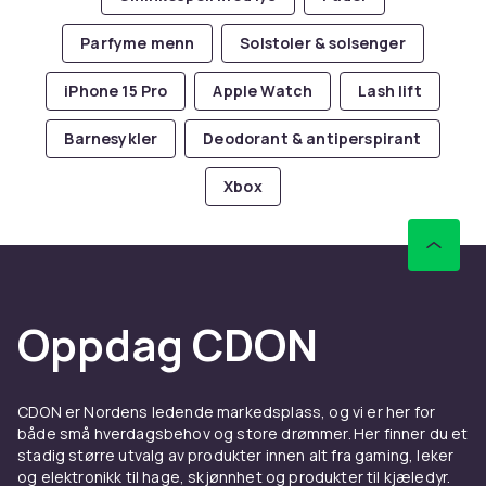
Parfyme menn
Solstoler & solsenger
iPhone 15 Pro
Apple Watch
Lash lift
Barnesykler
Deodorant & antiperspirant
Xbox
Oppdag CDON
CDON er Nordens ledende markedsplass, og vi er her for
både små hverdagsbehov og store drømmer. Her finner du et
stadig større utvalg av produkter innen alt fra gaming, leker
og elektronikk til hage, skjønnhet og produkter til kjæledyr.