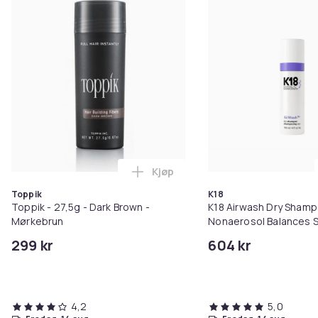
Kjøp
Legg Toppik - 27,5g - Dark Brow
Toppik
K18
Toppik - 27,5g - Dark Brown -
K18 Airwash Dry Sham
Mørkebrun
Nonaerosol Balances S
Controls Excess Oil
299 kr
604 kr
4,2
5,0