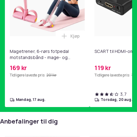
Kjøp
Legg Magetrener, 6-rørs fotp
Magetrener, 6-rørs fotpedal
SCART til HDMI-omf
motstandsbånd - mage- og
kjernetrening, yoga og
169 kr
119 kr
hjemmegymnastikk Pink
Tidligere laveste pris:
201 kr
Tidligere laveste pris:
143
3,7
mandag, 17 aug.
torsdag, 20 aug.
Anbefalinger til dig