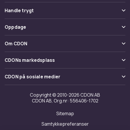
Vanlige spørsmål
Handle trygt
Spor pakke
Betaling
Oppdage
Angre & returner her
Levering
Kategorier
Kontakt oss
Om CDON
Vilkår & policy
Varemerker
Om oss
Tilbakekallinger
CDONs markedsplass
Guider
Kundeanmeldelser
Merchant Help Center
CDON på sosiale medier
Jobbe på CDON
Investor relations
Copyright © 2010-2026 CDON AB
CDON AB, Org.nr: 556406-1702
Tilgjengelighet
Sitemap
Samtykkepreferanser