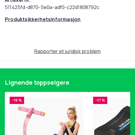
Artikkel nr.
511425fd-d870-5e0a-adf0-c22d1808792c
Produktsikkerhetsinformasjon
Rapporter et juridisk problem
Lignende toppselgere
-16 %
-17 %