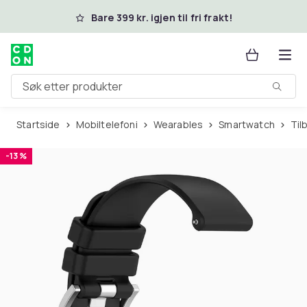
Hopp til hovedinnhold
Bare 399 kr. igjen til fri frakt!
Søk etter produkter
Startside
Mobiltelefoni
Wearables
Smartwatch
Ti
-13 %