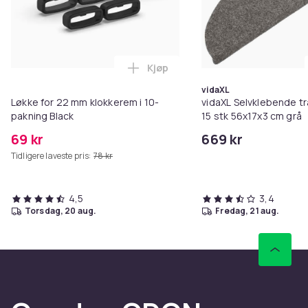
Kjøp
Legg Løkke for 22 mm klokkerem 
vidaXL
Løkke for 22 mm klokkerem i 10-
vidaXL Selvklebende t
pakning Black
15 stk 56x17x3 cm grå
69 kr
669 kr
Tidligere laveste pris:
78 kr
4,5
3,4
torsdag, 20 aug.
fredag, 21 aug.