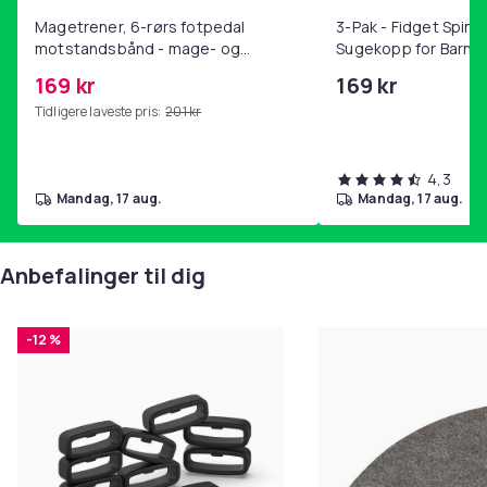
Magetrener, 6-rørs fotpedal
3-Pak - Fidget Spin
motstandsbånd - mage- og
Sugekopp for Barn
kjernetrening, yoga og
169 kr
169 kr
hjemmegymnastikk Pink
Tidligere laveste pris:
201 kr
4,3
mandag, 17 aug.
mandag, 17 aug.
Anbefalinger til dig
-12 %