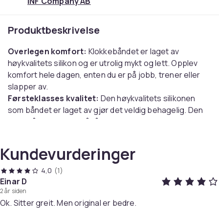
INF Company AB
Produktbeskrivelse
Overlegen komfort:
Klokkebåndet er laget av
høykvalitets silikon og er utrolig mykt og lett. Opplev
komfort hele dagen, enten du er på jobb, trener eller
slapper av.
Førsteklasses kvalitet:
Den høykvalitets silikonen
som båndet er laget av gjør det veldig behagelig. Den
er også designet for å tåle daglig slitasje samtidig som
den sikrer en luksuriøs følelse mot huden din.
Kompatibel med:
Huawei Watch GT 4 41mm, Garmin
Kundevurderinger
Venu 3S, Garmin Forerunner 265S/255S, Garmin Venu
2S, Garmin vivomove 3s, Garmin vivoactive 4s,
Garmin
4,0
(1)
Active S,
Fossil GEN6 42mm,
Fossil Women's Sport,
Einar D
2 år siden
Fossil Women's Sport, Fossil Sports HR 4 Q Venture HR,
Ok. Sitter greit. Men original er bedre.
Fossil Women's Gen 3 Q Venture Smartwatch,
Huawei
Smart Watch 1, Huawei Honor S1, Ticwatch C2, Nokia