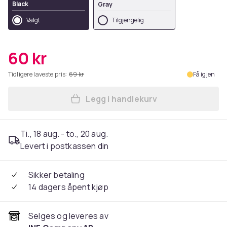
Black
Gray
Valgt
Tilgjengelig
60 kr
Tidligere laveste pris:
69 kr
Få igjen
Legg i handlekurv
Legg 18 mm silikonrem, Hua
Ti., 18 aug. - to., 20 aug.
Levert i postkassen din
Sikker betaling
14 dagers åpent kjøp
Selges og leveres av