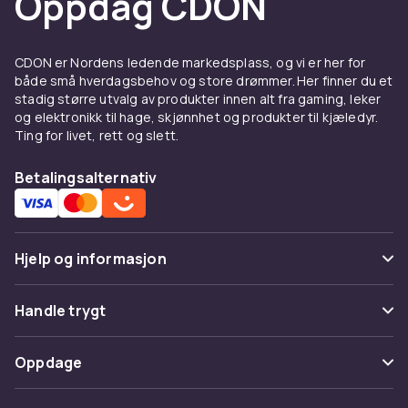
Oppdag CDON
CDON er Nordens ledende markedsplass, og vi er her for
både små hverdagsbehov og store drømmer. Her finner du et
stadig større utvalg av produkter innen alt fra gaming, leker
og elektronikk til hage, skjønnhet og produkter til kjæledyr.
Ting for livet, rett og slett.
Betalingsalternativ
Hjelp og informasjon
Vanlige spørsmål
Handle trygt
Spor pakke
Betaling
Oppdage
Angre & returner her
Levering
Kategorier