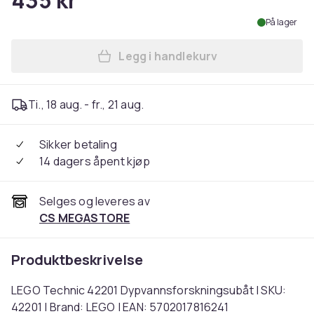
435 kr
På lager
Legg i handlekurv
Legg LEGO Technic 42201 D
Ti., 18 aug. - fr., 21 aug.
Sikker betaling
14 dagers åpent kjøp
Selges og leveres av
CS MEGASTORE
Produktbeskrivelse
LEGO Technic 42201 Dypvannsforskningsubåt | SKU:
42201 | Brand: LEGO | EAN: 5702017816241