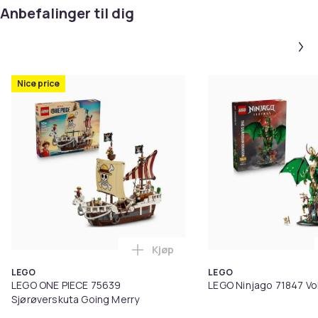
Anbefalinger til dig
Nice price
Kjøp
Legg LEGO ONE PIECE 75639 Sjør
LEGO
LEGO
LEGO ONE PIECE 75639
LEGO Ninjago 71847 V
Sjørøverskuta Going Merry