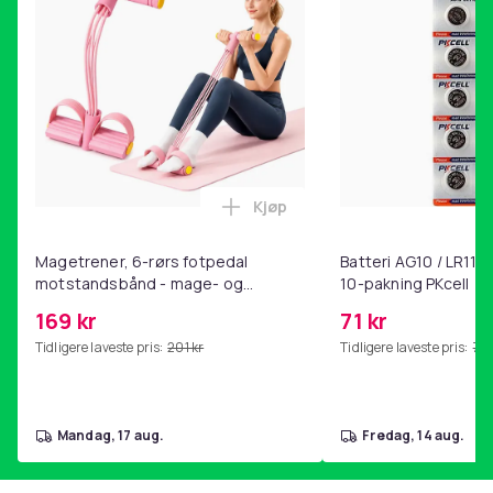
Kjøp
Legg Magetrener, 6-rørs fotp
Magetrener, 6-rørs fotpedal
Batteri AG10 / LR1130
motstandsbånd - mage- og
10-pakning PKcell
kjernetrening, yoga og
169 kr
71 kr
hjemmegymnastikk Pink
Tidligere laveste pris:
201 kr
Tidligere laveste pris:
76 
mandag, 17 aug.
fredag, 14 aug.