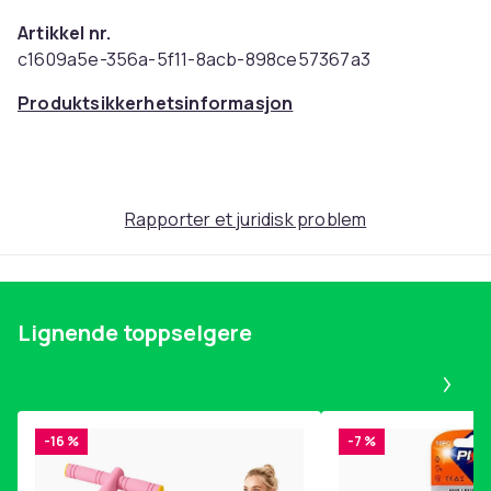
Artikkel nr.
c1609a5e-356a-5f11-8acb-898ce57367a3
Produktsikkerhetsinformasjon
Rapporter et juridisk problem
Lignende toppselgere
Pa
-16 %
-7 %