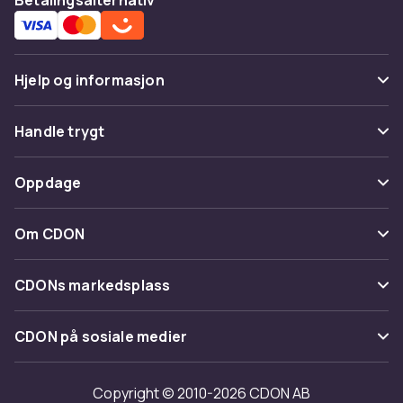
Hjelp og informasjon
Vanlige spørsmål
Handle trygt
Spor pakke
Betaling
Oppdage
Angre & returner her
Levering
Kategorier
Kontakt oss
Om CDON
Vilkår & policy
Varemerker
Om oss
Tilbakekallinger
CDONs markedsplass
Guider
Kundeanmeldelser
Merchant Help Center
CDON på sosiale medier
Jobbe på CDON
Investor relations
Copyright © 2010-2026 CDON AB