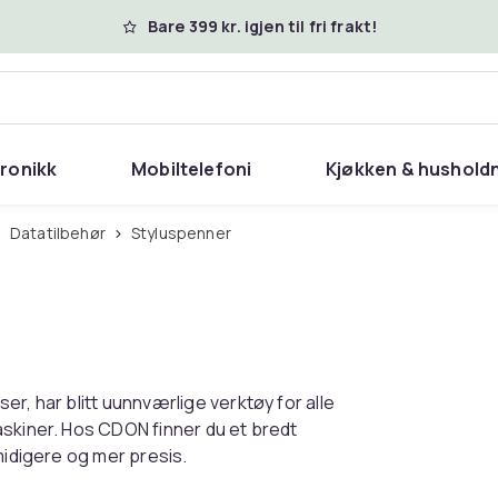
Bare 399 kr. igjen til fri frakt!
tronikk
Mobiltelefoni
Kjøkken & hushold
Datatilbehør
Styluspenner
r, har blitt uunnværlige verktøy for alle
askiner. Hos CDON finner du et bredt
midigere og mer presis.