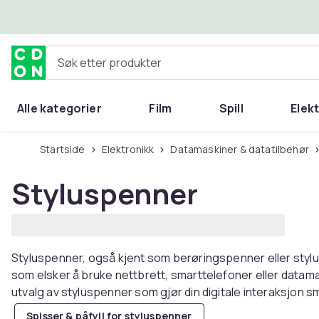
Hopp til hovedinnhold
Søk etter produkter
Alle kategorier
Film
Spill
Elek
Startside
Elektronikk
Datamaskiner & datatilbehør
Styluspenner
Styluspenner, også kjent som berøringspenner eller styluse
som elsker å bruke nettbrett, smarttelefoner eller datam
utvalg av styluspenner som gjør din digitale interaksjon s
Spisser & påfyll for styluspenner