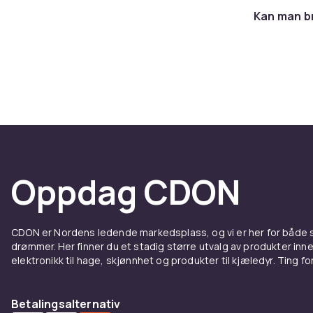
Kan man br
Passiv
model
En passiv sty
uten elektron
simulerer en 
mangler trykk
tegninger.
Oppdag CDON
Stylus
Apple Pencil 
CDON er Nordens ledende markedsplass, og vi er her for både
integrasjon 
drømmer. Her finner du et stadig større utvalg av produkter inne
Pencil 2 sitt
elektronikk til hage, skjønnhet og produkter til kjæledyr. Ting for 
beste tegne-
kunstnere og 
Betalingsalternativ
med god kompa