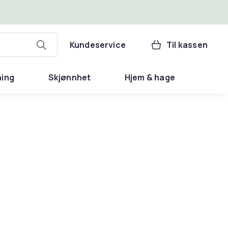
Kundeservice
Til kassen
ning
Skjønnhet
Hjem & hage