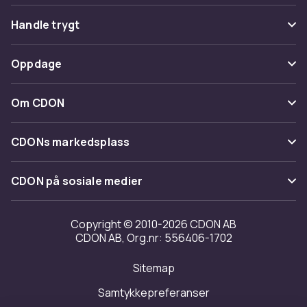
Vanlige spørsmål
Handle trygt
Spor pakke
Betaling
Oppdage
Angre & returner her
Levering
Kategorier
Kontakt oss
Om CDON
Vilkår & policy
Varemerker
Om oss
Tilbakekallinger
CDONs markedsplass
Guider
Kundeanmeldelser
Merchant Help Center
CDON på sosiale medier
Jobbe på CDON
Investor relations
Copyright © 2010-2026 CDON AB
CDON AB, Org.nr: 556406-1702
Tilgjengelighet
Sitemap
Samtykkepreferanser