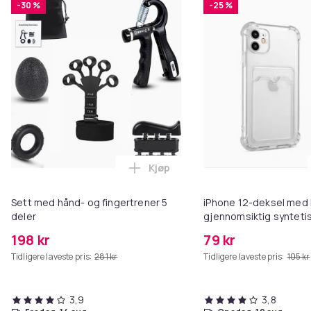
-30 %
-25 %
Kjøp
Legg Sett med hånd- og fingertr
Sett med hånd- og fingertrener 5
iPhone 12-deksel med k
deler
gjennomsiktig synteti
198 kr
79 kr
Tidligere laveste pris:
281 kr
Tidligere laveste pris:
105 kr
3,9
3,8