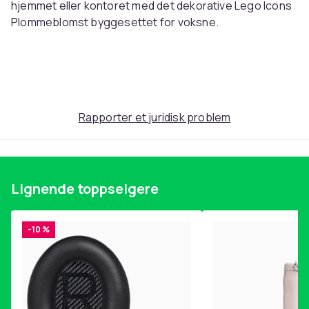
hjemmet eller kontoret med det dekorative Lego Icons
Plommeblomst byggesettet for voksne.
Utforsk Lego Botanical Collection settene, som er en
del av en inspirerende serie med Lego
byggeprosjekter for voksne. (Selges Seperat.)
Rapporter et juridisk problem
Spesifikasjoner
Lignende toppselgere
Produkt 10369
Antall klosser 327
Anbefalt alder 18+
-10 %
Byggere kan zoome inn, rotere sett i 3D og spore
framdriften sin i den gøyale og intuitive Lego Builder
appen.