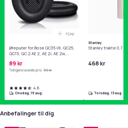
Artikkel nr.
dc0b2499-6e2a-5b85-a2d6-1bd221f3e97e
Produktsikkerhetsinformasjon
Kjøp
Legg Øreputer for Bose QC35 I/
Stanley
Øreputer for Bose QC35 I/II, QC25,
Stanley trakte 0,7 l,
QC15, QC 2 AE 2, AE 2i, AE 2w,
SoundTrue, SoundLink Black
89 kr
468 kr
Tidligere laveste pris:
99 kr
4,6
onsdag, 19 aug.
torsdag, 13 aug.
Anbefalinger til dig