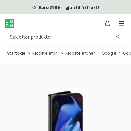
Hopp til hovedinnhold
Bare 399 kr. igjen til fri frakt!
Søk etter produkter
Startside
Mobiltelefoni
Mobiltelefoner
Google
Go