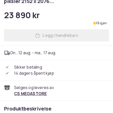
piksler 2152 x 2076...
23 890 kr
Få igjen
Legg i handlekurv
Legg Google Pixel 9 Pro Fold
On., 12 aug. - ma., 17 aug.
Sikker betaling
14 dagers åpent kjøp
Selges og leveres av
CS MEGASTORE
Produktbeskrivelse