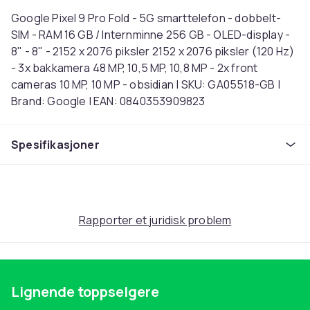
Google Pixel 9 Pro Fold - 5G smarttelefon - dobbelt-
SIM - RAM 16 GB / Internminne 256 GB - OLED-display -
8" - 8" - 2152 x 2076 piksler 2152 x 2076 piksler (120 Hz)
- 3x bakkamera 48 MP, 10,5 MP, 10,8 MP - 2x front
cameras 10 MP, 10 MP - obsidian | SKU: GA05518-GB |
Brand: Google | EAN: 0840353909823
Farge
Spesifikasjoner
Svart
Operativsystem
Android 14
Intern lagringskapasitet
256
Rapporter et juridisk problem
Oppdateringsfrekvens
120
Mobilnettverksgenerasjon
5G
Lignende toppselgere
Prosessorfamilie