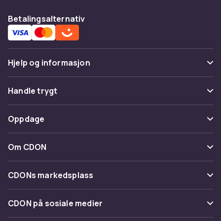
Betalingsalternativ
Hjelp og informasjon
Vanlige spørsmål
Handle trygt
Spor pakke
Betaling
Oppdage
Angre & returner her
Levering
Kategorier
Kontakt oss
Om CDON
Vilkår & policy
Varemerker
Om oss
Tilbakekallinger
CDONs markedsplass
Guider
Kundeanmeldelser
Merchant Help Center
CDON på sosiale medier
Jobbe på CDON