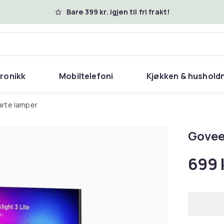
Bare 399 kr. igjen til fri frakt!
tronikk
Mobiltelefoni
Kjøkken & hushold
arte lamper
Govee 
699 