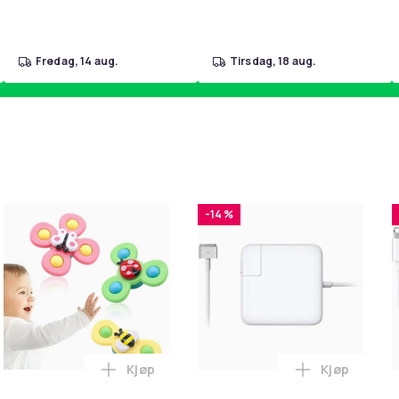
fredag, 14 aug.
tirsdag, 18 aug.
-14 %
Kjøp
Kjøp
5308 for LG med Netflix i handlekurven
T til HDMI-omformer 1080p i handlekurven
Legg 3-Pak - Fidget Spinners med Sugekop
Legg Lader 