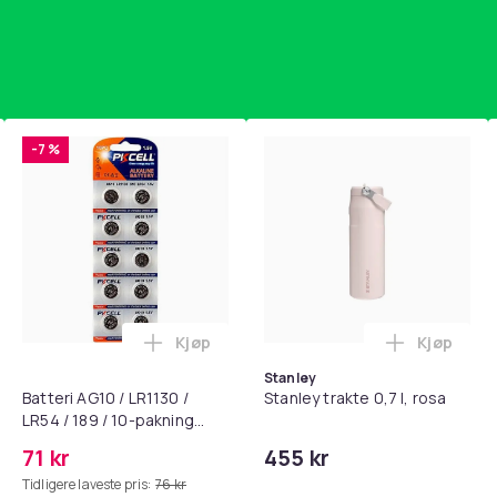
-7 %
Kjøp
Kjøp
standsbånd - mage- og kjernetrening, yoga og hjemmegymnast
puter for Bose QC35 I/II, QC25, QC15, QC 2 AE 2, AE 2i, AE 2w,
Legg Batteri AG10 / LR1130 / LR54 / 189 
Legg Stanl
Stanley
Batteri AG10 / LR1130 /
Stanley trakte 0,7 l, rosa
LR54 / 189 / 10-pakning
PKcell
71 kr
455 kr
Tidligere laveste pris:
76 kr