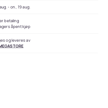
 aug. - on., 19 aug.
er betaling
agers åpent kjøp
es og leveres av
 MEGASTORE