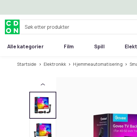
Hopp til hovedinnhold
Søk etter produkter
Alle kategorier
Film
Spill
Elek
Startside
Elektronikk
Hjemmeautomatisering
Sm