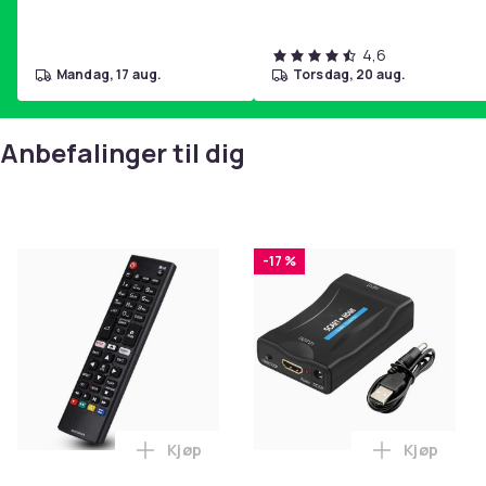
4,6
mandag, 17 aug.
torsdag, 20 aug.
Anbefalinger til dig
-17 %
Kjøp
Kjøp
Legg Universal TV-fjernkontroll AKB7509
Legg SCAR