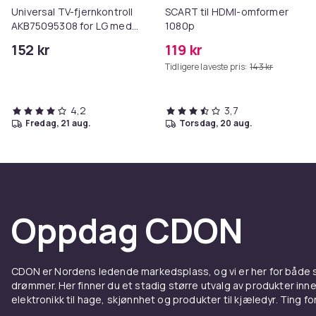
Universal TV-fjernkontroll
SCART til HDMI-omformer
AKB75095308 for LG med
1080p
Netflix
152 kr
119 kr
Tidligere laveste pris:
143 kr
4,2
3,7
fredag, 21 aug.
torsdag, 20 aug.
Oppdag CDON
CDON er Nordens ledende markedsplass, og vi er her for både
drømmer. Her finner du et stadig større utvalg av produkter inne
elektronikk til hage, skjønnhet og produkter til kjæledyr. Ting for 