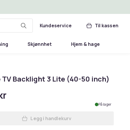
Kundeservice
Til kassen
ning
Skjønnhet
Hjem & hage
TV Backlight 3 Lite (40-50 inch)
kr
På lager
Legg i handlekurv
Legg Govee TV Backlight 3 Lite (40-