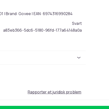
3D1 | Brand: Govee | EAN: 6974316990284
Svart
a83eb366-5dc6-5180-96fd-177a64148a0a
Rapporter et juridisk problem