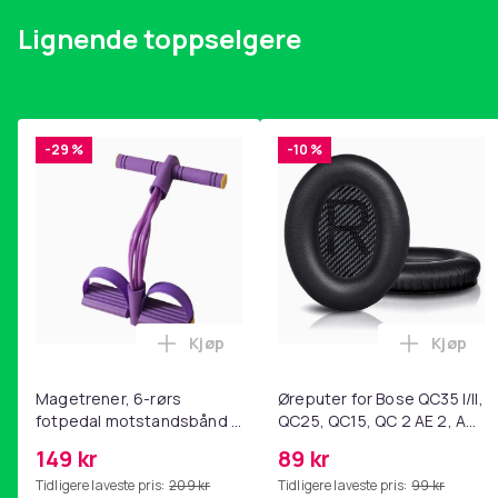
Lignende toppselgere
-29 %
-10 %
Kjøp
Kjøp
Legg Magetrener, 6-rørs fotpedal mot
Legg Øre
Magetrener, 6-rørs
Øreputer for Bose QC35 I/II,
fotpedal motstandsbånd -
QC25, QC15, QC 2 AE 2, AE
mage- og kjernetrening,
2i, AE 2w, SoundTrue,
149 kr
89 kr
yoga og
SoundLink Black
Tidligere laveste pris:
209 kr
Tidligere laveste pris:
99 kr
hjemmegymnastikk Purple