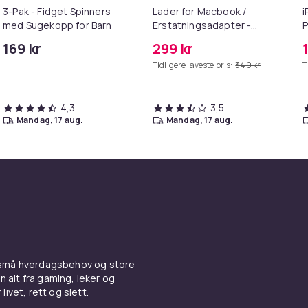
3-Pak - Fidget Spinners
Lader for Macbook /
i
med Sugekopp for Barn
Erstatningsadapter -
P
MagSafe Gen 2 - 45W
+
169 kr
299 kr
Tidligere laveste pris:
349 kr
T
4,3
3,5
mandag, 17 aug.
mandag, 17 aug.
 små hverdagsbehov og store
n alt fra gaming, leker og
livet, rett og slett.