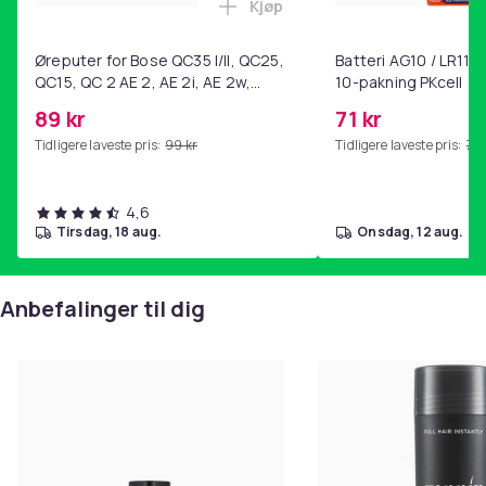
Kjøp
Legg Øreputer for Bose QC35 I/
Øreputer for Bose QC35 I/II, QC25,
Batteri AG10 / LR1130
QC15, QC 2 AE 2, AE 2i, AE 2w,
10-pakning PKcell
SoundTrue, SoundLink Black
89 kr
71 kr
Tidligere laveste pris:
99 kr
Tidligere laveste pris:
76 
4,6
tirsdag, 18 aug.
onsdag, 12 aug.
Anbefalinger til dig