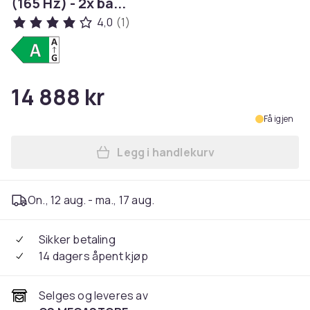
(165 Hz) - 2x ba...
4,0
(1)
14 888 kr
Få igjen
Legg i handlekurv
Legg Motorola RAZR 60 Ultra 
On., 12 aug. - ma., 17 aug.
Sikker betaling
14 dagers åpent kjøp
Selges og leveres av