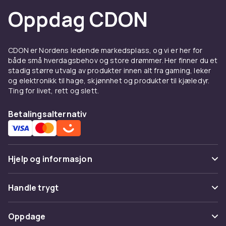
Oppdag CDON
CDON er Nordens ledende markedsplass, og vi er her for
både små hverdagsbehov og store drømmer. Her finner du et
stadig større utvalg av produkter innen alt fra gaming, leker
og elektronikk til hage, skjønnhet og produkter til kjæledyr.
Ting for livet, rett og slett.
Betalingsalternativ
Hjelp og informasjon
Vanlige spørsmål
Handle trygt
Spor pakke
Betaling
Oppdage
Angre & returner her