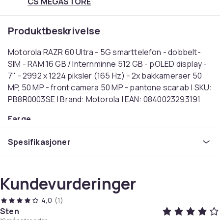
CS MEGASTORE
Produktbeskrivelse
Motorola RAZR 60 Ultra - 5G smarttelefon - dobbelt-
SIM - RAM 16 GB / Internminne 512 GB - pOLED display -
7" - 2992 x 1224 piksler (165 Hz) - 2x bakkameraer 50
MP, 50 MP - front camera 50 MP - pantone scarab | SKU:
PB8R0003SE | Brand: Motorola | EAN: 0840023293191
Farge
Grønn
Spesifikasjoner
Operativsystem
Android 15
Intern lagringskapasitet
Kundevurderinger
512
Oppdateringsfrekvens
4,0
(1)
165
Sten