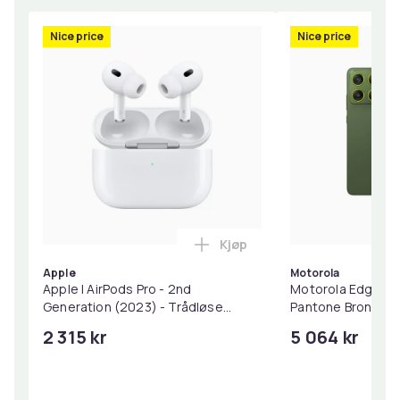
Nice price
Nice price
Kjøp
Legg Apple | AirPods Pro - 
Apple
Motorola
Apple | AirPods Pro - 2nd
Motorola Edge 70
Generation (2023) - Trådløse
Pantone Bronze G
øretelefoner med mikrofon. - aktiv
2 315 kr
5 064 kr
støyreduksjon - hvit | Magsafe
ladeveske (USB-C)