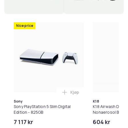
Nice price
Kjøp
Legg Sony PlayStation 5 Slim
Sony
K18
Sony PlayStation 5 Slim Digital
K18 Airwash Dry 
Edition - 825GB
Nonaerosol Balan
Controls Excess O
7 117 kr
604 kr