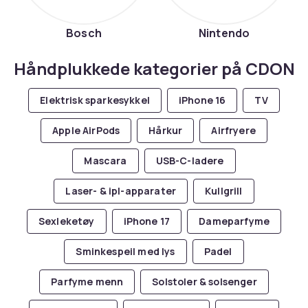
Bosch
Nintendo
Håndplukkede kategorier på CDON
Elektrisk sparkesykkel
iPhone 16
TV
Apple AirPods
Hårkur
Airfryere
Mascara
USB-C-ladere
Laser- & ipl-apparater
Kullgrill
Sexleketøy
iPhone 17
Dameparfyme
Sminkespeil med lys
Padel
Parfyme menn
Solstoler & solsenger