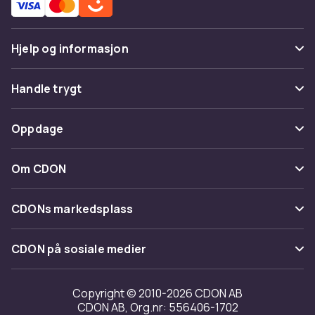
Hjelp og informasjon
Vanlige spørsmål
Handle trygt
Spor pakke
Betaling
Oppdage
Angre & returner her
Levering
Kategorier
Kontakt oss
Om CDON
Vilkår & policy
Varemerker
Om oss
Tilbakekallinger
CDONs markedsplass
Guider
Kundeanmeldelser
Merchant Help Center
CDON på sosiale medier
Jobbe på CDON
Investor relations
Copyright © 2010-2026 CDON AB
CDON AB, Org.nr: 556406-1702