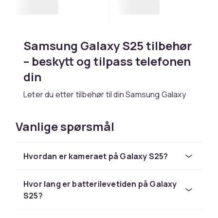
Samsung Galaxy S25 tilbehør
– beskytt og tilpass telefonen
din
Leter du etter tilbehør til din Samsung Galaxy
S25? Hos CDON finner du et bredt sortiment av
tilbehør for S-serien med toppmodern
Vanlige spørsmål
teknologi og premium-følelse. Enten du
trenger et deksel, skjermbeskyttelse, lader
eller andre praktiske tilbehør, finner du riktig
Hvordan er kameraet på Galaxy S25?
produkt her.
Deksel og skjermbeskyttelse
Hvor lang er batterilevetiden på Galaxy
S25?
til Samsung Galaxy S25