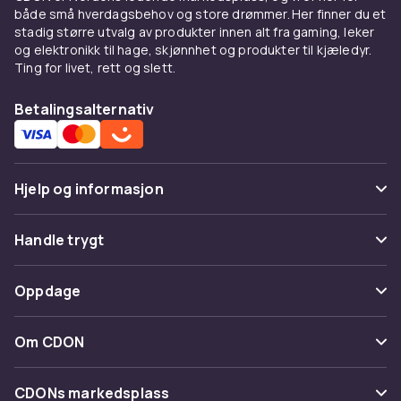
både små hverdagsbehov og store drømmer. Her finner du et
Galaxy S25
stadig større utvalg av produkter innen alt fra gaming, leker
og elektronikk til hage, skjønnhet og produkter til kjæledyr.
I tillegg til beskyttelse og lading finnes det
Ting for livet, rett og slett.
mange andre tilbehør som forbedrer
opplevelsen med din Samsung Galaxy S25.
Betalingsalternativ
Mobilholder til bilen, Bluetooth-hodetelefoner,
selfie-stativ og minnekort er populære valg.
Kjøp Samsung Galaxy S25
Hjelp og informasjon
tilbehør online hos CDON
Vanlige spørsmål
Handle trygt
CDON tilbyr et bredt utvalg av tilbehør til
Samsung Galaxy S25. Se også
Samsung
Spor pakke
Betaling
Galaxy S25 tilbehør
eller utforsk hele
Oppdage
Angre & returner her
sortimentet av
Samsung tilbehør
. Hos CDON
Levering
finner du alle
Mobiltilbehør
med rask levering
Kategorier
Kontakt oss
Om CDON
og trygt kjøp.
Vilkår & policy
Varemerker
Om oss
Tilbakekallinger
CDONs markedsplass