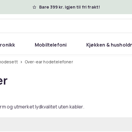
Bare 399 kr. igjen til fri frakt!
tronikk
Mobiltelefoni
Kjøkken & hushold
 hodesett
Over-ear hodetelefoner
er
m og utmerket lydkvalitet uten kabler.