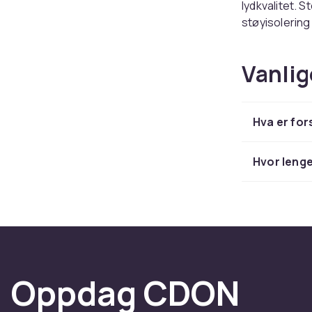
lydkvalitet. 
støyisolering
Aktiv
Vanlig
ANC-teknologi
modus slippe
Hva er for
Lang b
Hvor lenge
Moderne model
på bare noen 
Leden
I utvalget fi
tilnærminger t
Oppdag CDON
Hos CDON fin
Sennheiser, Bo