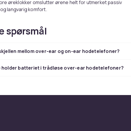
Store øreklokker omslutter ørene helt for utmerket passiv
 og langvarig komfort.
 støydemping
e spørsmål
 eliminerer bakgrunnsstøy for uforstyrret lytting. Transpa
r omgivelseslyder gjennom når det trengs.
skjellen mellom over-ear og on-ear hodetelefoner?
atteritid
 holder batteriet i trådløse over-ear hodetelefoner?
ler gir hele dagen med en lading. Hurtiglading gir en times l
minutters lading.
de merker
nner du hodetelefoner fra Sony, Bose, Sennheiser og Apple m
il lyd og komfort.
ner du over-ear hodetelefoner fra ledende merker som Son
se og JBL til konkurransedyktige priser. Vi tilbyr rask leveri