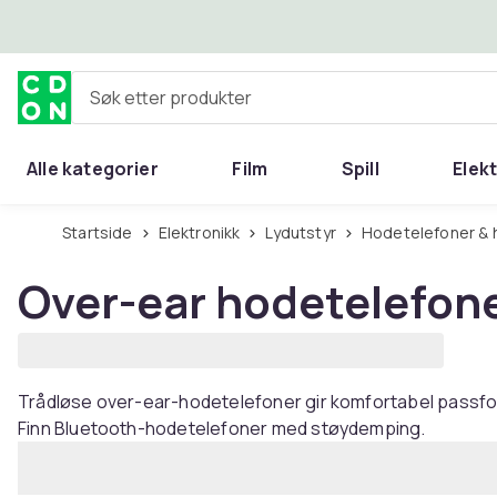
Hopp til hovedinnhold
Søk etter produkter
Alle kategorier
Film
Spill
Elek
Startside
Elektronikk
Lydutstyr
Hodetelefoner &
Over-ear hodetelefon
Trådløse over-ear-hodetelefoner gir komfortabel passfor
Finn Bluetooth-hodetelefoner med støydemping.