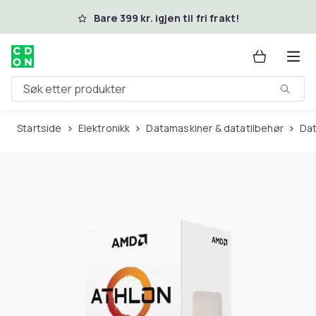
Hopp til hovedinnhold
Bare 399 kr. igjen til fri frakt!
Søk etter produkter
Startside
Elektronikk
Datamaskiner & datatilbehør
D