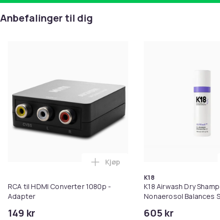
Anbefalinger til dig
Kjøp
Legg RCA til HDMI Converter 108
K18
RCA til HDMI Converter 1080p -
K18 Airwash Dry Sham
Adapter
Nonaerosol Balances S
Controls Excess Oil
149 kr
605 kr