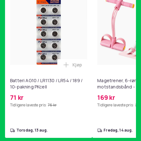
Kjøp
Legg Batteri AG10 / LR1130 / L
Batteri AG10 / LR1130 / LR54 / 189 /
Magetrener, 6-rørs 
10-pakning PKcell
motstandsbånd - m
kjernetrening, yoga
71 kr
169 kr
hjemmegymnastikk P
Tidligere laveste pris:
76 kr
Tidligere laveste pris:
201
torsdag, 13 aug.
fredag, 14 aug.