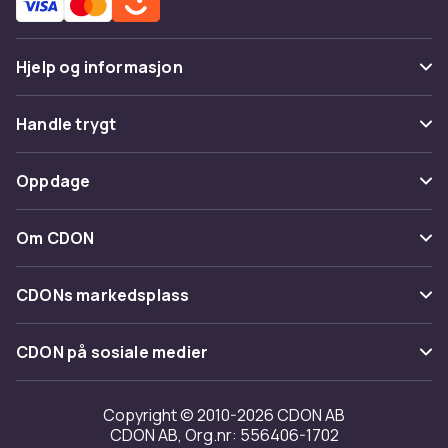
Hjelp og informasjon
Vanlige spørsmål
Handle trygt
Spor pakke
Betaling
Oppdage
Angre & returner her
Levering
Kategorier
Kontakt oss
Om CDON
Vilkår & policy
Varemerker
Om oss
Tilbakekallinger
CDONs markedsplass
Guider
Kundeanmeldelser
Merchant Help Center
CDON på sosiale medier
Jobbe på CDON
Investor relations
Copyright © 2010-2026 CDON AB
CDON AB, Org.nr: 556406-1702
Tilgjengelighet