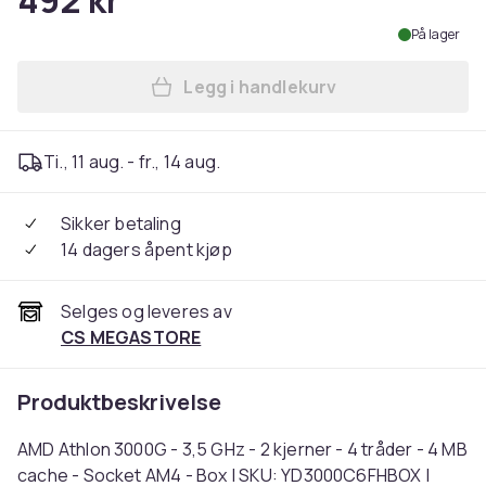
492 kr
På lager
Legg i handlekurv
Legg AMD Athlon 3000G - 3,5
Ti., 11 aug. - fr., 14 aug.
Sikker betaling
14 dagers åpent kjøp
Selges og leveres av
CS MEGASTORE
Produktbeskrivelse
AMD Athlon 3000G - 3,5 GHz - 2 kjerner - 4 tråder - 4 MB
cache - Socket AM4 - Box | SKU: YD3000C6FHBOX |