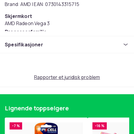
Brand: AMD | EAN: 0730143315715
Skjermkort
AMD Radeon Vega 3
Prosessorfamilie
AMD Athlon
Spesifikasjoner
Artikkel nr.
681945e1-20fd-4fbe-83ec-2fd244a2ee97
Produktsikkerhetsinformasjon
Rapporter et juridisk problem
Lignende toppselgere
-7 %
-16 %