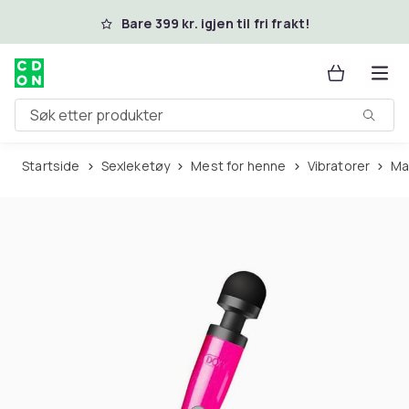
Hopp til hovedinnhold
Bare 399 kr. igjen til fri frakt!
Søk etter produkter
Startside
Sexleketøy
Mest for henne
Vibratorer
M