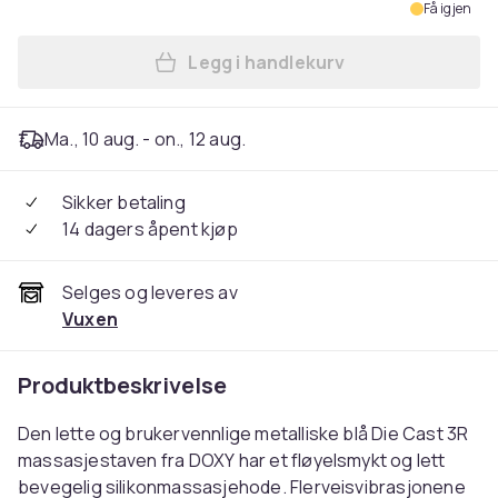
Få igjen
Legg i handlekurv
Legg DOXY DIE CAST 3R REC
Ma., 10 aug. - on., 12 aug.
Sikker betaling
14 dagers åpent kjøp
Selges og leveres av
Vuxen
Produktbeskrivelse
Den lette og brukervennlige metalliske blå Die Cast 3R
massasjestaven fra DOXY har et fløyelsmykt og lett
bevegelig silikonmassasjehode. Flerveisvibrasjonene