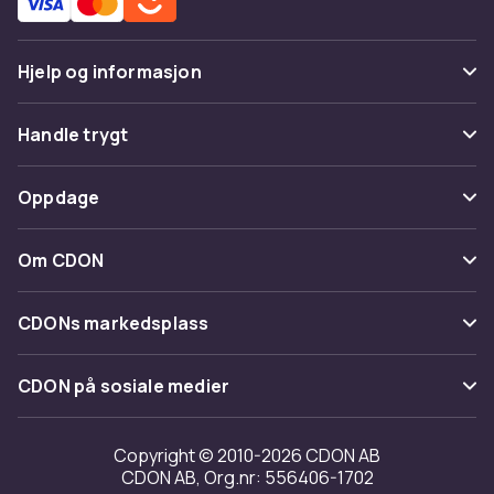
Hjelp og informasjon
Vanlige spørsmål
Handle trygt
Spor pakke
Betaling
Oppdage
Angre & returner her
Levering
Kategorier
Kontakt oss
Om CDON
Vilkår & policy
Varemerker
Om oss
Tilbakekallinger
CDONs markedsplass
Guider
Kundeanmeldelser
Merchant Help Center
CDON på sosiale medier
Jobbe på CDON
Investor relations
Copyright © 2010-2026 CDON AB
CDON AB, Org.nr: 556406-1702
Tilgjengelighet