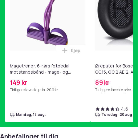
Kjøp
Legg Magetrener, 6-rørs fotp
Magetrener, 6-rørs fotpedal
Øreputer for Bose QC
motstandsbånd - mage- og
QC15, QC 2 AE 2, AE 
kjernetrening, yoga og
SoundTrue, SoundLin
149 kr
89 kr
hjemmegymnastikk Purple
Tidligere laveste pris:
209 kr
Tidligere laveste pris:
99 
4,6
mandag, 17 aug.
torsdag, 20 aug.
Anbefalinger til dig