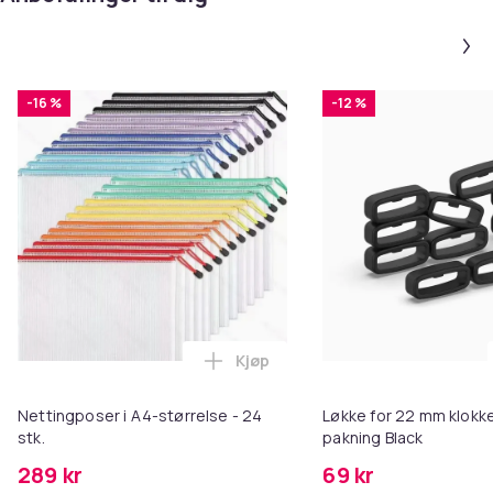
-16 %
-12 %
Kjøp
Legg Nettingposer i A4-størrelse
Nettingposer i A4-størrelse - 24
Løkke for 22 mm klokke
stk.
pakning Black
289 kr
69 kr