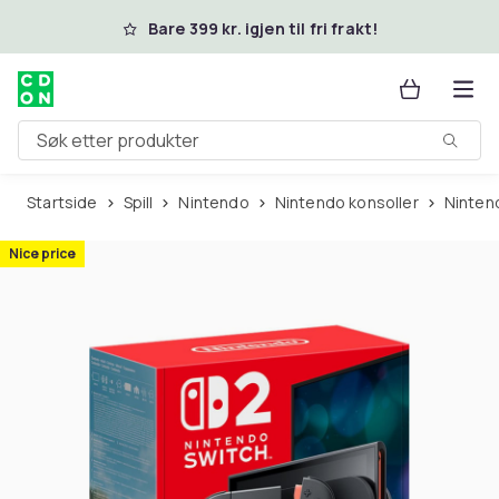
Hopp til hovedinnhold
Bare 399 kr. igjen til fri frakt!
Søk etter produkter
Startside
Spill
Nintendo
Nintendo konsoller
Ninte
Nice price