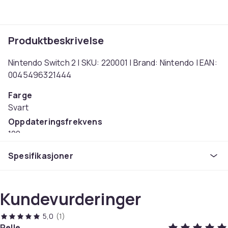
Produktbeskrivelse
Nintendo Switch 2 | SKU: 220001 | Brand: Nintendo | EAN:
0045496321444
Farge
Svart
Oppdateringsfrekvens
120
Skjermstørrelse
Spesifikasjoner
7.9
Berøringsskjerm
Ja
Kundevurderinger
Vekt
534
5,0
(1)
Pelle
Artikkel nr.