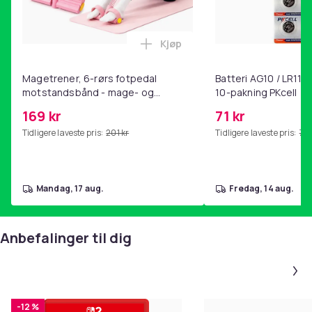
Kjøp
Legg Magetrener, 6-rørs fotp
Magetrener, 6-rørs fotpedal
Batteri AG10 / LR1130
motstandsbånd - mage- og
10-pakning PKcell
kjernetrening, yoga og
169 kr
71 kr
hjemmegymnastikk Pink
Tidligere laveste pris:
201 kr
Tidligere laveste pris:
76 
mandag, 17 aug.
fredag, 14 aug.
Anbefalinger til dig
-12 %