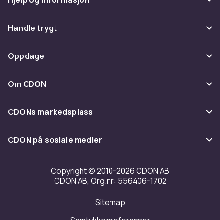
Vanlige spørsmål
Handle trygt
Spor pakke
Betaling
Oppdage
Angre & returner her
Levering
Kategorier
Kontakt oss
Om CDON
Vilkår & policy
Varemerker
Om oss
Tilbakekallinger
CDONs markedsplass
Guider
Kundeanmeldelser
Merchant Help Center
CDON på sosiale medier
Jobbe på CDON
Investor relations
Copyright © 2010-2026 CDON AB
CDON AB, Org.nr: 556406-1702
Tilgjengelighet
Sitemap
Samtykkepreferanser