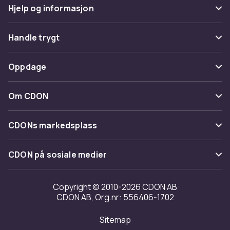
Hjelp og informasjon
Vanlige spørsmål
Handle trygt
Spor pakke
Betaling
Oppdage
Angre & returner her
Levering
Kategorier
Kontakt oss
Om CDON
Vilkår & policy
Varemerker
Om oss
Tilbakekallinger
CDONs markedsplass
Guider
Kundeanmeldelser
Merchant Help Center
CDON på sosiale medier
Jobbe på CDON
Investor relations
Copyright © 2010-2026 CDON AB
CDON AB, Org.nr: 556406-1702
Tilgjengelighet
Sitemap