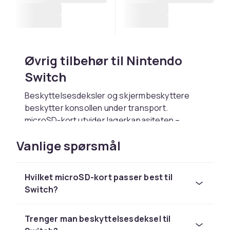
Øvrig tilbehør til Nintendo
Switch
Beskyttelsesdeksler og skjermbeskyttere
beskytter konsollen under transport.
microSD-kort utvider lagerkapasiteten –
moderne Switch-spill tar ofte 5–15 GB. Et
Vanlige spørsmål
microSD-kort på 128–512 GB fra Samsung,
SanDisk eller Lexar gir rikelig med plass.
Oppbevaring og reisetilbehør
Hvilket microSD-kort passer best til
Switch?
Reisevesker med spesialrom til Switch, dock,
spill og tilbehør er praktiske. Herdet glass-
Trenger man beskyttelsesdeksel til
skjermbeskyttere er en smart investering.