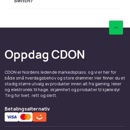
Switch?
HORI og PowerA tilbyr populære Nintendo
Switch-tilbehør.
Se Nintendo Switch-kontrollere og Joy-Con.
Hos CDON finner du Nintendo-produkter til
konkurransedyktige priser med rask levering
og enkel returrett.
Oppdag CDON
CDON er Nordens ledende markedsplass, og vi er her for
både små hverdagsbehov og store drømmer. Her finner du et
stadig større utvalg av produkter innen alt fra gaming, leker
og elektronikk til hage, skjønnhet og produkter til kjæledyr.
Ting for livet, rett og slett.
Betalingsalternativ