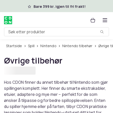
Hopp til hovedinnhold
Bare 399 kr. igjen til fri frakt!
Søk etter produkter
Startside
Spill
Nintendo
Nintendo tilbehør
Øvrige t
Øvrige tilbehør
Hos CDON finner du annet tilbehør til Nintendo som gjør
spillingen komplett. Her finner du smarte ekstrakabler,
etuier, adaptere og mye mer – perfekt for de som
ønsker å tilpasse og forbedre spillopplevelsen. Enten
du spiller hjemme eller på farten, tilbyr CDON praktiske
løsninger som holder Nintendo-utstyret ditt klart for