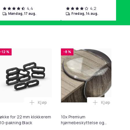
4,4
4,2
mandag, 17 aug.
fredag, 14 aug.
-12 %
-8 %
Kjøp
Kjøp
2 - Grå i handlekurven
 Minnekortadapter til iPhone/iPad i handlekurven
til HDMI-omformer 1080p i handlekurven
Legg Løkke for 22 mm klokkerem i 10-paknin
Legg 10x Prem
økke for 22 mm klokkerem
10x Premium
Ers
 10-pakning Black
hjørnebeskyttelse og
Sp
kantbeskyttelse for barn