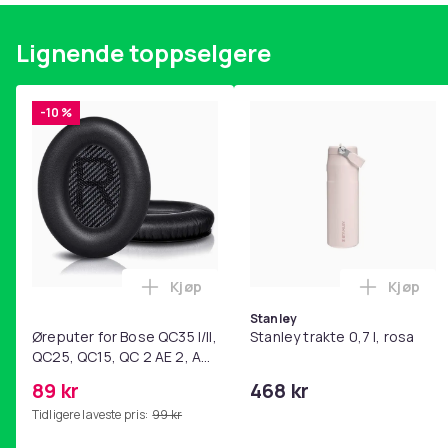
Lignende toppselgere
-10 %
Kjøp
Kjøp
Legg Øreputer for Bose QC35 I/II, QC25
Legg Sta
Stanley
Øreputer for Bose QC35 I/II,
Stanley trakte 0,7 l, rosa
QC25, QC15, QC 2 AE 2, AE
2i, AE 2w, SoundTrue,
89 kr
468 kr
SoundLink Black
Tidligere laveste pris:
99 kr