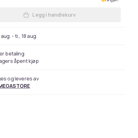
Legg i handlekurv
Legg Spigen Ultra Hybrid Pro, Etui, 
 aug. - ti., 18 aug.
er betaling
agers åpent kjøp
es og leveres av
 MEGASTORE