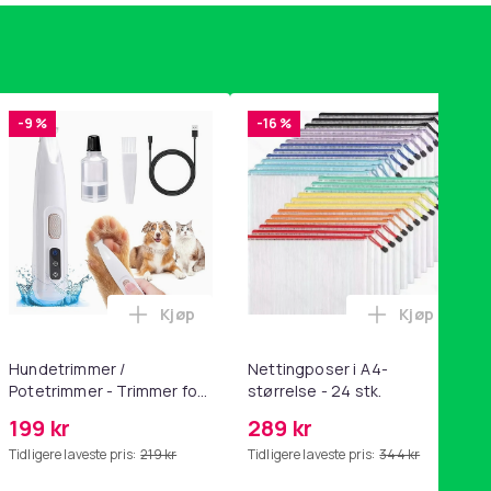
-9 %
-16 %
Kjøp
Kjøp
handlekurven
tandsbånd - mage- og kjernetrening, yoga og hjemmegymnastik
ri AG10 / LR1130 / LR54 / 189 / 10-pakning PKcell i handlekurve
Legg Hundetrimmer / Potetrimmer - Trimm
Legg Nettin
Hundetrimmer /
Nettingposer i A4-
Potetrimmer - Trimmer for
størrelse - 24 stk.
Poter
199 kr
289 kr
Tidligere laveste pris:
219 kr
Tidligere laveste pris:
344 kr