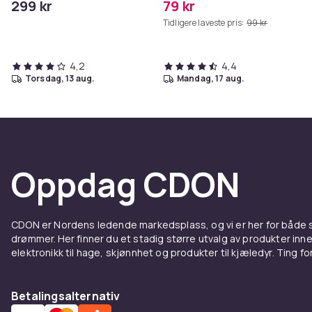
299 kr
79 kr
Grå
Tidligere laveste pris:
99 kr
4,2
4,4
torsdag, 13 aug.
mandag, 17 aug.
Oppdag CDON
CDON er Nordens ledende markedsplass, og vi er her for både
drømmer. Her finner du et stadig større utvalg av produkter inne
elektronikk til hage, skjønnhet og produkter til kjæledyr. Ting for 
Betalingsalternativ