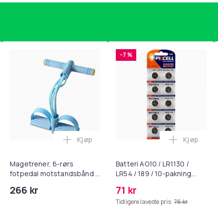
-7 %
Kjøp
Kjøp
, QC15, QC 2 AE 2, AE 2i, AE 2w, SoundTrue, SoundLink Black i 
nley trakte 0,7 l, rosa i handlekurven
Legg Magetrener, 6-rørs fotpedal mots
Legg Batte
Magetrener, 6-rørs
Batteri AG10 / LR1130 /
fotpedal motstandsbånd -
LR54 / 189 / 10-pakning
mage- og kjernetrening,
PKcell
266 kr
71 kr
yoga og
Tidligere laveste pris:
76 kr
hjemmegymnastikk Blue