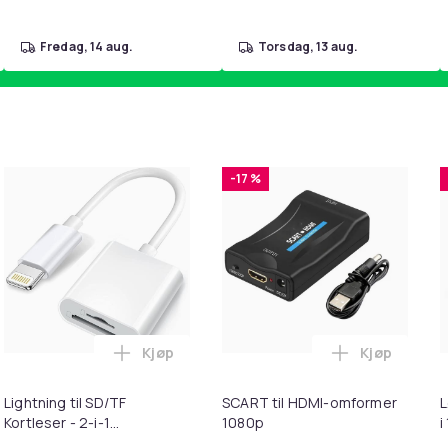
fredag, 14 aug.
torsdag, 13 aug.
-17 %
Kjøp
Kjøp
ebrun i handlekurven
uter kompatible med Bose QuietComfort - QC35/QC25/QC15/AE
Legg Lightning til SD/TF Kortleser - 2-i-1
Legg SCART 
Lightning til SD/TF
SCART til HDMI-omformer
L
Kortleser - 2-i-1
1080p
i
Minnekortadapter til