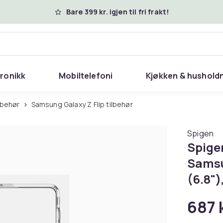
Bare 399 kr. igjen til fri frakt!
tronikk
Mobiltelefoni
Kjøkken & hushold
lbehør
Samsung Galaxy Z Flip tilbehør
Spigen
Spigen
Samsun
(6.8")
687 