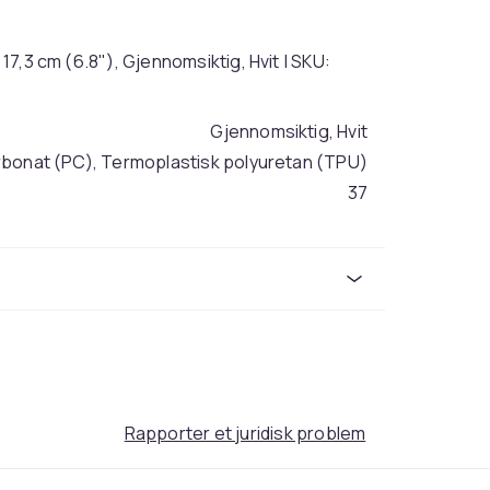
 17,3 cm (6.8"), Gjennomsiktig, Hvit | SKU:
Gjennomsiktig, Hvit
rbonat (PC), Termoplastisk polyuretan (TPU)
37
0d9b5889-aca5-50eb-ba71-dc64cf55c149
Rapporter et juridisk problem