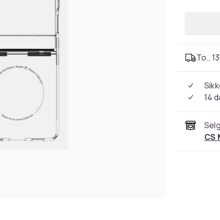
To., 13
Sikk
14 d
Selg
CS