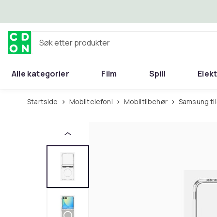
Hopp til hovedinnhold
Søk etter produkter
Alle kategorier
Film
Spill
Elek
Startside
Mobiltelefoni
Mobiltilbehør
Samsung ti