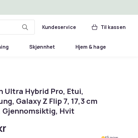
Kundeservice
Til kassen
ning
Skjønnhet
Hjem & hage
 Ultra Hybrid Pro, Etui,
g, Galaxy Z Flip 7, 17,3 cm
, Gjennomsiktig, Hvit
kr
Få igjen