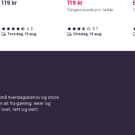
119 kr
119 kr
iPhone/iPad
Tidligere laveste pris:
143 kr
T
4,3
3,7
torsdag, 13 aug.
onsdag, 19 aug.
 små hverdagsbehov og store
n alt fra gaming, leker og
livet, rett og slett.