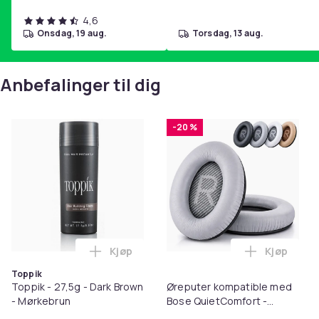
4,6
onsdag, 19 aug.
torsdag, 13 aug.
Anbefalinger til dig
-20 %
Kjøp
Kjøp
Legg Toppik - 27,5g - Dark Brown - Mørk
Legg Ørep
Toppik
Toppik - 27,5g - Dark Brown
Øreputer kompatible med
- Mørkebrun
Bose QuietComfort -
QC35/QC25/QC15/AE2 -