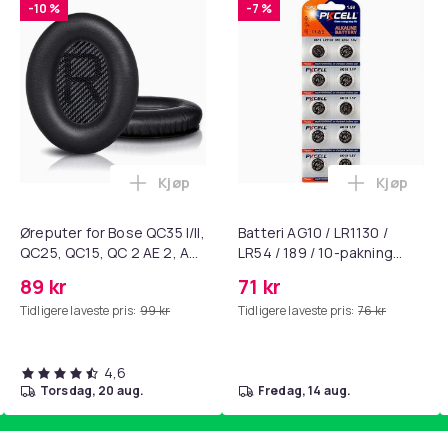
-10 %
-7 %
Kjøp
Kjøp
standsbånd - mage- og kjernetrening, yoga og hjemmegymnast
ærebrett i titan, antibakterielt skjærebrett, skjærebrett i rustf
Legg Øreputer for Bose QC35 I/II, QC25, 
Legg Batte
Øreputer for Bose QC35 I/II,
Batteri AG10 / LR1130 /
QC25, QC15, QC 2 AE 2, AE
LR54 / 189 / 10-pakning
2i, AE 2w, SoundTrue,
PKcell
89 kr
71 kr
SoundLink Black
Tidligere laveste pris:
99 kr
Tidligere laveste pris:
76 kr
4,6
torsdag, 20 aug.
fredag, 14 aug.