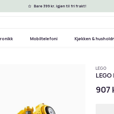
Bare 399 kr. igjen til fri frakt!
tronikk
Mobiltelefoni
Kjøkken & hushold
LEGO
LEGO 
907 