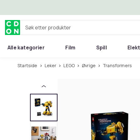
Hopp til hovedinnhold
Søk etter produkter
Alle kategorier
Film
Spill
Elek
Startside
Leker
LEGO
Øvrige
Transformers