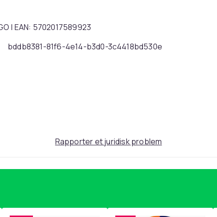
EGO | EAN: 5702017589923
bddb8381-81f6-4e14-b3d0-3c4418bd530e
Rapporter et juridisk problem