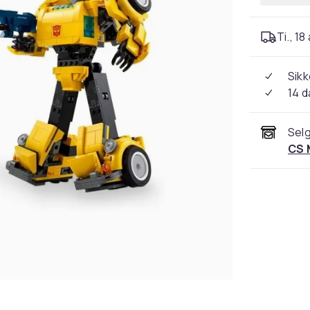
Ti., 18
Sikk
14 d
Selg
CS