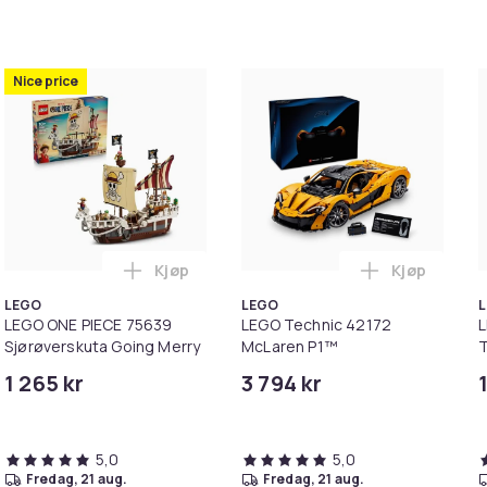
Nice price
Kjøp
Kjøp
s Nissan Skyline GT-R (R34)-bil i handlekurven
 Fortnite 77078 Mecha Team Leader i handlekurven
Legg LEGO ONE PIECE 75639 Sjørøverskuta
Legg LEGO T
LEGO
LEGO
LEGO ONE PIECE 75639
LEGO Technic 42172
L
Sjørøverskuta Going Merry
McLaren P1™
T
1 265 kr
3 794 kr
5,0
5,0
fredag, 21 aug.
fredag, 21 aug.