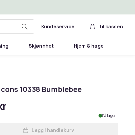
Kundeservice
Til kassen
ning
Skjønnhet
Hjem & hage
Icons 10338 Bumblebee
kr
På lager
Legg i handlekurv
Legg LEGO Icons 10338 Bumblebee i