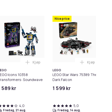
Nice price
Ni
Kjøp
Kjøp
 Going Merry i handlekurven
echnic 42172 McLaren P1™ i handlekurven
Legg LEGO Icons 10358 Transformers: Soun
Legg LEGO Sta
LEGO
LEGO
LE
EGO Icons 10358
LEGO Star Wars 75389 The
LE
ransformers: Soundwave
Dark Falcon
C-
1 589 kr
1 599 kr
1 
4,0
5,0
fredag, 21 aug.
fredag, 14 aug.