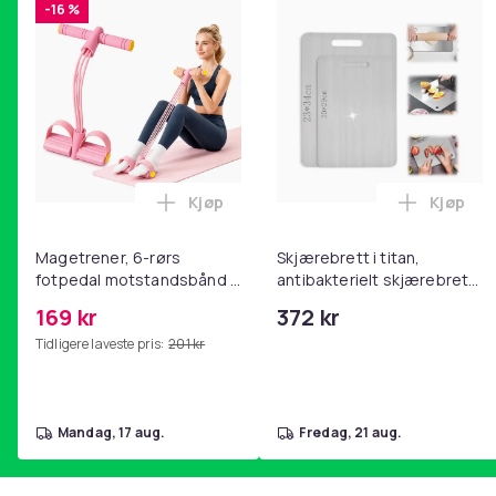
-16 %
Kjøp
Kjøp
Legg Magetrener, 6-rørs fotpedal mot
Legg Skj
Magetrener, 6-rørs
Skjærebrett i titan,
fotpedal motstandsbånd -
antibakterielt skjærebrett,
mage- og kjernetrening,
skjærebrett i rustfritt stål,
169 kr
372 kr
yoga og
BPA-fri (2 stk.)
Tidligere laveste pris:
201 kr
hjemmegymnastikk Pink
mandag, 17 aug.
fredag, 21 aug.