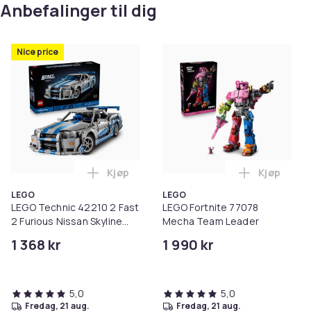
Anbefalinger til dig
Nice price
Kjøp
Kjøp
Legg LEGO Technic 42210 2 Fast 2 Furiou
Legg LEGO
LEGO
LEGO
LEGO Technic 42210 2 Fast
LEGO Fortnite 77078
2 Furious Nissan Skyline
Mecha Team Leader
GT-R (R34)-bil
1 368 kr
1 990 kr
5,0
5,0
fredag, 21 aug.
fredag, 21 aug.