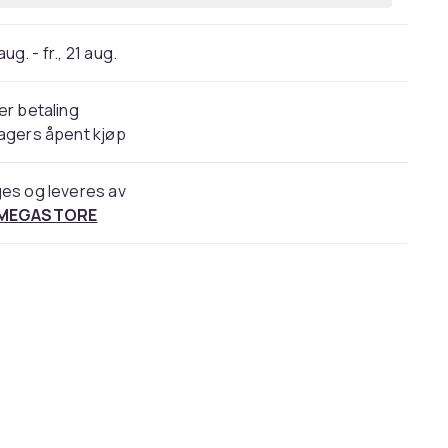
 aug. - fr., 21 aug.
er betaling
agers åpent kjøp
es og leveres av
 MEGASTORE