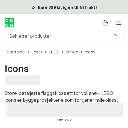
Hopp til hovedinnhold
Bare 399 kr. igjen til fri frakt!
Søk etter produkter
Startside
Leker
LEGO
Øvrige
Icons
Icons
Store, detaljerte flaggskipssett for voksne – LEGO
Icons er byggeprosjektene som fortjener hylleplass.
Side 1 av 2