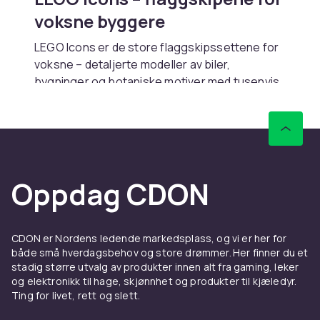
voksne byggere
LEGO Icons er de store flaggskipssettene for
voksne – detaljerte modeller av biler,
bygninger og botaniske motiver med tusenvis
av klosser. Byggingen er et prosjekt i seg selv,
og resultatet er utstillingsklart interiør.
Kjøp LEGO Icons online hos
CDON
Oppdag CDON
Hos CDON finner du LEGO Icons-sett – med
rask levering og trygt kjøp. Utforsk flere
øvrige
LEGO-temaer
eller bygg verdens ikoner med
CDON er Nordens ledende markedsplass, og vi er her for
LEGO Architecture
.
både små hverdagsbehov og store drømmer. Her finner du et
stadig større utvalg av produkter innen alt fra gaming, leker
og elektronikk til hage, skjønnhet og produkter til kjæledyr.
Ting for livet, rett og slett.