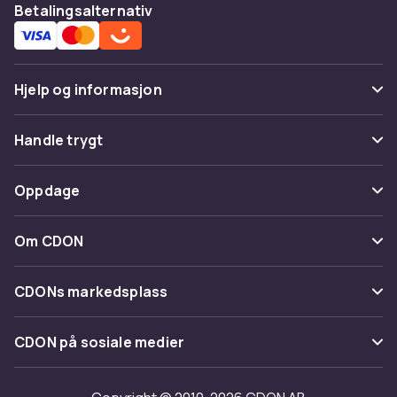
Betalingsalternativ
Hjelp og informasjon
Vanlige spørsmål
Handle trygt
Spor pakke
Betaling
Oppdage
Angre & returner her
Levering
Kategorier
Kontakt oss
Om CDON
Vilkår & policy
Varemerker
Om oss
Tilbakekallinger
CDONs markedsplass
Guider
Kundeanmeldelser
Merchant Help Center
CDON på sosiale medier
Jobbe på CDON
Investor relations