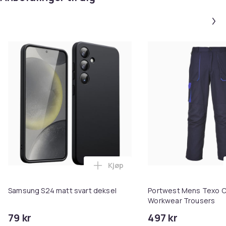
Kjøp
Legg Samsung S24 matt svart de
Samsung S24 matt svart deksel
Portwest Mens Texo C
Workwear Trousers
79 kr
497 kr