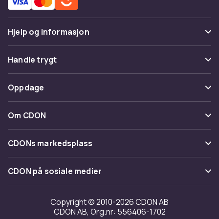
Hjelp og informasjon
Vanlige spørsmål
Handle trygt
Spor pakke
Betaling
Oppdage
Angre & returner her
Levering
Kategorier
Kontakt oss
Om CDON
Vilkår & policy
Varemerker
Om oss
Tilbakekallinger
CDONs markedsplass
Guider
Kundeanmeldelser
Merchant Help Center
CDON på sosiale medier
Jobbe på CDON
Investor relations
Copyright © 2010-2026 CDON AB
CDON AB, Org.nr: 556406-1702
Tilgjengelighet