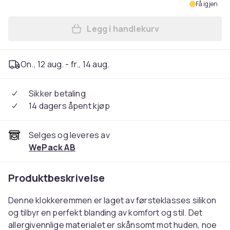
Få igjen
Legg i handlekurv
Legg Xiaomi Redmi Watch 4 
On., 12 aug. - fr., 14 aug.
Sikker betaling
14 dagers åpent kjøp
Selges og leveres av
WePack AB
Produktbeskrivelse
Denne klokkeremmen er laget av førsteklasses silikon
og tilbyr en perfekt blanding av komfort og stil. Det
allergivennlige materialet er skånsomt mot huden, noe