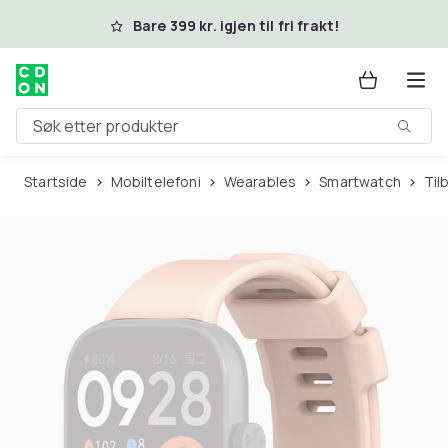
Hopp til hovedinnhold
Bare 399 kr. igjen til fri frakt!
Søk etter produkter
Startside
Mobiltelefoni
Wearables
Smartwatch
Ti