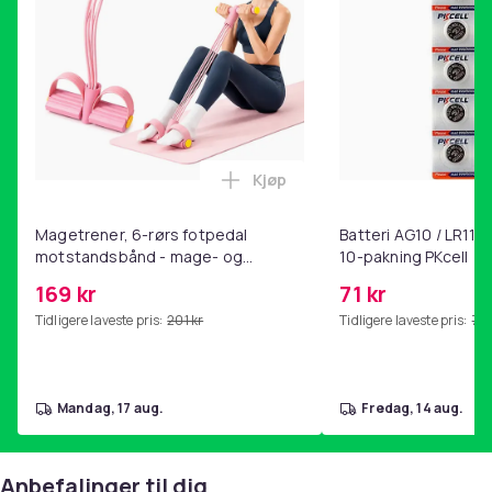
Vekt, gram
22
Artikkel nr.
f8efeba3-8d46-5071-af5d-2910ea403c88
Produktsikkerhetsinformasjon
Kjøp
Legg Magetrener, 6-rørs fotp
Magetrener, 6-rørs fotpedal
Batteri AG10 / LR1130
motstandsbånd - mage- og
10-pakning PKcell
kjernetrening, yoga og
169 kr
71 kr
hjemmegymnastikk Pink
Tidligere laveste pris:
201 kr
Tidligere laveste pris:
76 
mandag, 17 aug.
fredag, 14 aug.
Anbefalinger til dig