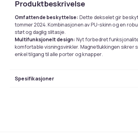
Produktbeskrivelse
Omfattende beskyttelse:
Dette dekselet gir beskytt
tommer 2024. Kombinasjonen av PU-skinn og en robust
støt og daglig slitasje.
Multifunksjonelt design:
Nyt forbedret funksjonalit
komfortable visningsvinkler. Magnetlukkingen sikrer s
enkel tilgang til alle porter og knapper.
Slank og lett:
Dette dekselet opprettholder en slank
beskyttelsen, og legger til minimal bulk til enheten d
håndtering og bærbarhet.
Spesifikasjoner
Spesifikasjoner:
Farge: Svart
Dimensjoner: Lengde: 25,4 cm, Bredde: 16,6 cm, Høyd
Materiale: PU+PC
Pakken inkluderer:
Produkt x1