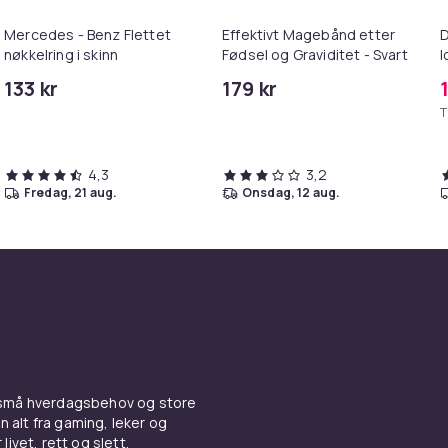
Mercedes - Benz Flettet
Effektivt Magebånd etter
D
nøkkelring i skinn
Fødsel og Graviditet - Svart
l
0
133 kr
179 kr
T
4,3
3,2
fredag, 21 aug.
onsdag, 12 aug.
 små hverdagsbehov og store
n alt fra gaming, leker og
livet, rett og slett.