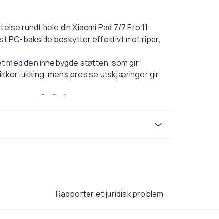
else rundt hele din Xiaomi Pad 7/7 Pro 11
 PC-bakside beskytter effektivt mot riper,
et med den innebygde støtten, som gir
ikker lukking, mens presise utskjæringer gir
 profil uten å gå på kompromiss med
in. Den lette designen sikrer komfortabel
e: 1 cm
Rapporter et juridisk problem