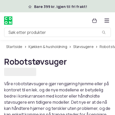
Hopp til hovedinnhold
Bare 399 kr. igjen til fri frakt!
Søk etter produkter
Startside
Kjøkken & husholdning
Støvsugere
Robots
Robotstøvsuger
Våre robotstøvsugere gjør rengjøring hjemme eller på
kontoret til en lek, og de nye modellene er betydelig
bedre i konkurransen med koster eller håndholdte
støvsugere enn tidligere modeller. Det nye er at de nå
kan håndtere hjørner og terskler uten problemer, og de
kan enkelt komme inn på trange steder for å rengjøre.