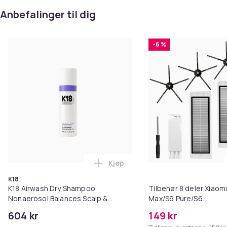
Anbefalinger til dig
-6 %
Kjøp
Legg K18 Airwash Dry Shampoo No
K18
K18 Airwash Dry Shampoo
Tilbehør 8 deler Xiaom
Nonaerosol Balances Scalp &
Max/S6 Pure/S6
Controls Excess Oil
MAXV/S50/S51/S55/S5
604 kr
149 kr