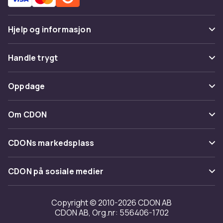
Hjelp og informasjon
Vanlige spørsmål
Handle trygt
Spor pakke
Betaling
Oppdage
Angre & returner her
Levering
Kategorier
Kontakt oss
Om CDON
Vilkår & policy
Varemerker
Om oss
Tilbakekallinger
CDONs markedsplass
Guider
Kundeanmeldelser
Merchant Help Center
CDON på sosiale medier
Jobbe på CDON
Investor relations
Copyright © 2010-2026 CDON AB
CDON AB, Org.nr: 556406-1702
Tilgjengelighet