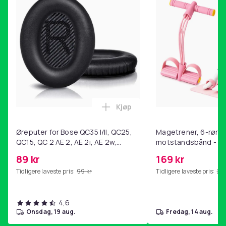
Kjøp
Legg Øreputer for Bose QC35 I/
Øreputer for Bose QC35 I/II, QC25,
Magetrener, 6-rørs 
QC15, QC 2 AE 2, AE 2i, AE 2w,
motstandsbånd - m
SoundTrue, SoundLink Black
kjernetrening, yoga
89 kr
169 kr
hjemmegymnastikk P
Tidligere laveste pris:
99 kr
Tidligere laveste pris:
201
4,6
onsdag, 19 aug.
fredag, 14 aug.