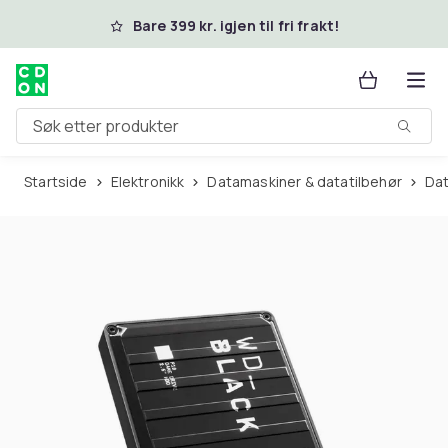
Hopp til hovedinnhold
Bare 399 kr. igjen til fri frakt!
Søk etter produkter
Startside
Elektronikk
Datamaskiner & datatilbehør
D