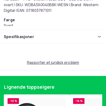
svart | SKU: WDBA3A0040BBK-WESN | Brand: Western
Digital | EAN: 0718037871011
Farge
Svart
Vekt
Spesifikasjoner
230
Artikkel nr.
56f9f4b5-a19a-440a-9afd-b0ae97a29c17
Produktsikkerhetsinformasjon
Rapporter et juridisk problem
Lignende toppselgere
-10 %
-16 %