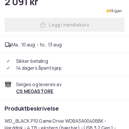
2 091 kr
Få igjen
Legg i handlekurv
Legg WD_BLACK P10 Game Dri
Ma., 10 aug. - to., 13 aug.
Sikker betaling
14 dagers åpent kjøp
Selges og leveres av
CS MEGASTORE
Produktbeskrivelse
WD_BLACK P10 Game Drive WDBA3A0040BBK -
Harddisk - 4 TB - ekstern (bærbar) - USB 3.2 Gen 1 -