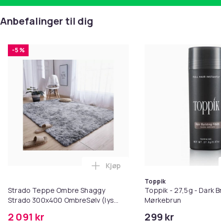
Anbefalinger til dig
-5 %
Kjøp
Legg Strado Teppe Ombre Shaggy
Toppik
Strado Teppe Ombre Shaggy
Toppik - 27,5g - Dark B
Strado 300x400 OmbreSølv (lys
Mørkebrun
grå) universal
2 091 kr
299 kr